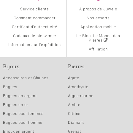
Service clients
A propos de Juwelo
Comment commander
Nos experts
Certificat d'authenticité
Application mobile
Cadeaux de bienvenue
Le Blog: Le Monde des
Pierres
Information sur l'expédition
Affiliation
Bijoux
Pierres
Accessoires et Chaines
Agate
Bagues
Amethyste
Bagues en argent
Aigue-marine
Bagues en or
Ambre
Bagues pour femmes
Citrine
Bagues pour homme
Diamant
Bijoux en argent
Grenat