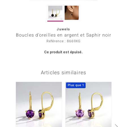
Prince Designs
Juwelo
Chic
Boucles d'oreilles en argent et Saphir noir
Référence : 8669XG
d in Berlin
Ce produit est épuisé.
insell
n Vogue
Articles similaires
e in Italy
Plus que 1
 Show
o Paraíso
Classics
remonti