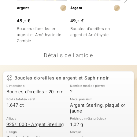
uwelo
Argent
Argent
Argent
49,- €
49,- €
49,- 
 Gems
Boucles d'oreilles en
Boucles d'oreilles en
Boucles
no Collection
argent et Améthyste de
argent et Améthyste
argent
Zambie
va
Détails de l'article
o
otenier
Boucles d'oreilles en argent et Saphir noir
Dimensions
Nombre total de pierres
Boucles d'oreilles - 20 mm
2
Poids total en carat
Métal précieux
1,647 ct
Argent Sterling, plaqué or
jaune
Alliage
Poids du métal précieux
Minerale
925/1000 - Argent Sterling
1,02 g
Design
Marque