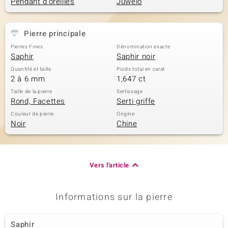
Pendant d'oreilles
Juwelo
Pierre principale
Pierres Fines
Dénomination exacte
Saphir
Saphir noir
Quantité et taille
Poids total en carat
2 à 6 mm
1,647 ct
Taille de la pierre
Sertissage
Rond, Facettes
Serti griffe
Couleur de pierre
Origine
Noir
Chine
Vers l'article
Informations sur la pierre
Saphir