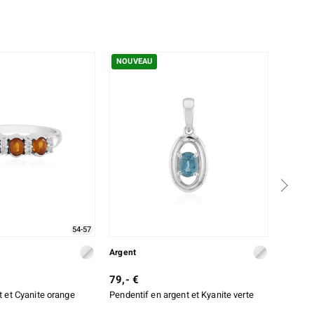
NOUVEAU
NOUV
54-57
Argent
Argent
79,- €
99,- €
 et Cyanite orange
Pendentif en argent et Kyanite verte
Bague e