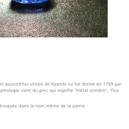
 taille 69
Rhodolite
Coquillage
Nouveau
rite
Lapis Lazuli
a taille de votre bague
Perle
e
Tanzanite
Jaune
m aujourd'hui utilisé de Kyanite lui fut donné en 1789 par
mologie vient du grec qui signifie "métal sombre", "flux
à évoquée dans le nom même de la pierre.