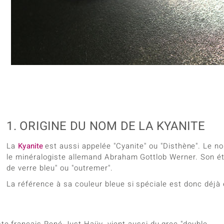
Bagues en
Grenat
Grenat 
TPC
pparition
Creation
Kyanite
Labrado
Vitale Minerale
elles
Choisir l
Onyx
Péridot
res
Sphène
Spinell
Tourmaline
Zircon
Bleu
Vert
1. ORIGINE DU NOM DE LA KYANITE
La
Kyanite
est aussi appelée "Cyanite" ou "Disthène". Le no
le minéralogiste allemand Abraham Gottlob Werner. Son éty
de verre bleu" ou "outremer".
La référence à sa couleur bleue si spéciale est donc déj
ste français René-Just Haüy, vient aussi du grec "double