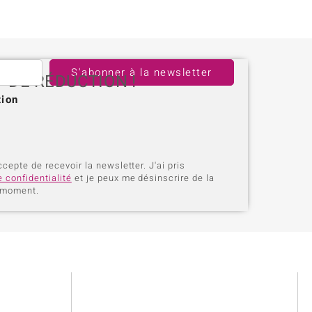
S'abonner à la newsletter
* DE RÉDUCTION !
tion
ccepte de recevoir la newsletter. J'ai pris
e confidentialité
et je peux me désinscrire de la
t moment.