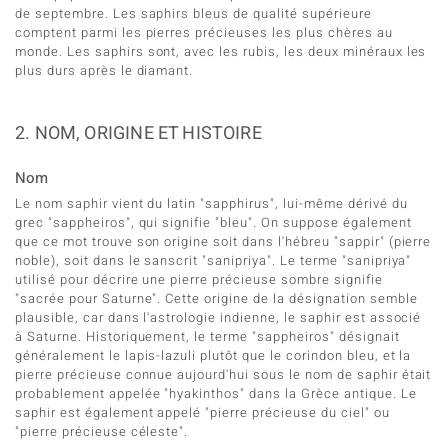
de septembre. Les saphirs bleus de qualité supérieure
comptent parmi les pierres précieuses les plus chères au
monde. Les saphirs sont, avec les rubis, les deux minéraux les
plus durs après le diamant.
lection
2. NOM, ORIGINE ET HISTOIRE
Nom
Le nom saphir vient du latin "sapphirus", lui-même dérivé du
grec "sappheiros", qui signifie "bleu". On suppose également
r
que ce mot trouve son origine soit dans l'hébreu "sappir" (pierre
noble), soit dans le sanscrit "sanipriya". Le terme "sanipriya"
utilisé pour décrire une pierre précieuse sombre signifie
"sacrée pour Saturne". Cette origine de la désignation semble
plausible, car dans l'astrologie indienne, le saphir est associé
à Saturne. Historiquement, le terme "sappheiros" désignait
généralement le lapis-lazuli plutôt que le corindon bleu, et la
pierre précieuse connue aujourd'hui sous le nom de saphir était
probablement appelée "hyakinthos" dans la Grèce antique. Le
le
saphir est également appelé "pierre précieuse du ciel" ou
"pierre précieuse céleste".