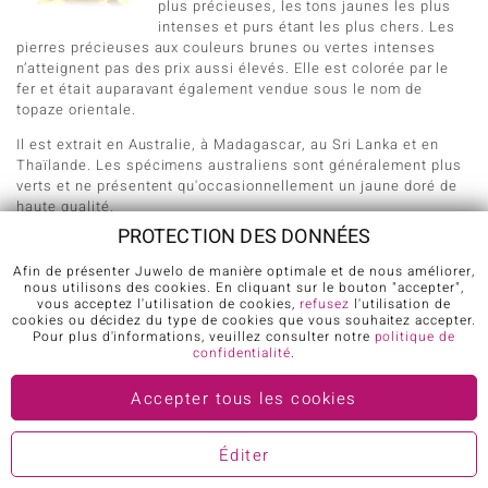
plus précieuses, les tons jaunes les plus
intenses et purs étant les plus chers. Les
pierres précieuses aux couleurs brunes ou vertes intenses
n’atteignent pas des prix aussi élevés. Elle est colorée par le
fer et était auparavant également vendue sous le nom de
topaze orientale.
Il est extrait en Australie, à Madagascar, au Sri Lanka et en
Thaïlande. Les spécimens australiens sont généralement plus
verts et ne présentent qu'occasionnellement un jaune doré de
haute qualité.
PROTECTION DES DONNÉES
Situé à la périphérie de Chanthaburi, dans le district thaïlandais
de Ban Kha Ja, le gisement de saphir est célèbre pour ses
Afin de présenter Juwelo de manière optimale et de nous améliorer,
magnifiques saphirs jaunes. Aujourd’hui, ces couleurs sont
nous utilisons des cookies. En cliquant sur le bouton "accepter",
nettement plus rares qu’elles ne l’étaient il y a une dizaine
vous acceptez l'utilisation de cookies,
refusez
l'utilisation de
cookies ou décidez du type de cookies que vous souhaitez accepter.
d’années.
Pour plus d'informations, veuillez consulter notre
politique de
confidentialité
.
Saphir pourpre de Ceylan
Accepter tous les cookies
Des saphirs pourpres peuvent être trouvés
dans les carrières autour de Ratnapura, au
Éditer
Sr Lanka. Seuls les meilleurs spécimens
peuvent être appelés saphirs de Ceylan.