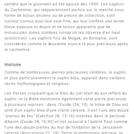
semble que le gisement ait été épuisé dès 1930. Les saphirs
du Cachemire, qui réapparaissent parfois sur le marché sous
forme de bijoux anciens ou de pièces de collection, sont
surtout connus pour leur soie fine, qui leur confère une teinte
bleue soyeuse et douce et ne laisse apparaître que de
minuscules zones sombres lorsqu'on les observe d'en haut
(extinction). Les saphirs fins de Mogok, en Birmanie, sont
considérés comme la deuxième source la plus précieuse après
le cachemire.
Histoire
Comme de nombreuses pierres précieuses célèbres, le saphir,
et plus particulièrement le saphir bleu, apparaît dans certains
récits mythologiques et religieux.
Les Perses croyaient que le bleu du ciel était dû aux reflets du
saphir, et la Bible mentionne également cette pierre précieuse
à plusieurs reprises : dans l'Exode (24, 10), le trône de Dieu est
orné d'un saphir bleu d'une clarté céleste. Il est l'une des douze
"pierres de feu" (Ezéchiel 28, 13-16) insérées dans le pectoral
d'Aaron (Exode 28, 15-30) et est associé à l'apôtre Paul comme
l'une des douze pierres du mur de fondation de la Jérusalem
céleste (Apocalypse 21, 19). Selon la mythologie grecque, la