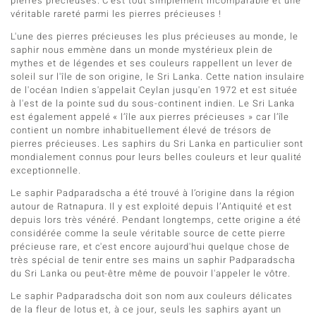
pierres précieuses. C’est tout simplement incomparable et une
véritable rareté parmi les pierres précieuses !
L'une des pierres précieuses les plus précieuses au monde, le
saphir nous emmène dans un monde mystérieux plein de
mythes et de légendes et ses couleurs rappellent un lever de
soleil sur l'île de son origine, le Sri Lanka. Cette nation insulaire
de l'océan Indien s'appelait Ceylan jusqu'en 1972 et est située
à l'est de la pointe sud du sous-continent indien. Le Sri Lanka
est également appelé « l’île aux pierres précieuses » car l’île
contient un nombre inhabituellement élevé de trésors de
pierres précieuses. Les saphirs du Sri Lanka en particulier sont
mondialement connus pour leurs belles couleurs et leur qualité
exceptionnelle.
Le saphir Padparadscha a été trouvé à l’origine dans la région
autour de Ratnapura. Il y est exploité depuis l’Antiquité et est
depuis lors très vénéré. Pendant longtemps, cette origine a été
considérée comme la seule véritable source de cette pierre
précieuse rare, et c'est encore aujourd'hui quelque chose de
très spécial de tenir entre ses mains un saphir Padparadscha
du Sri Lanka ou peut-être même de pouvoir l'appeler le vôtre.
Le saphir Padparadscha doit son nom aux couleurs délicates
de la fleur de lotus et, à ce jour, seuls les saphirs ayant un