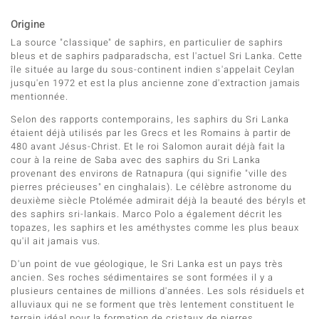
Origine
La source "classique" de saphirs, en particulier de saphirs
bleus et de saphirs padparadscha, est l'actuel Sri Lanka. Cette
île située au large du sous-continent indien s'appelait Ceylan
jusqu'en 1972 et est la plus ancienne zone d'extraction jamais
mentionnée.
Selon des rapports contemporains, les saphirs du Sri Lanka
étaient déjà utilisés par les Grecs et les Romains à partir de
480 avant Jésus-Christ. Et le roi Salomon aurait déjà fait la
cour à la reine de Saba avec des saphirs du Sri Lanka
provenant des environs de Ratnapura (qui signifie "ville des
pierres précieuses" en cinghalais). Le célèbre astronome du
deuxième siècle Ptolémée admirait déjà la beauté des béryls et
des saphirs sri-lankais. Marco Polo a également décrit les
topazes, les saphirs et les améthystes comme les plus beaux
qu'il ait jamais vus.
D'un point de vue géologique, le Sri Lanka est un pays très
ancien. Ses roches sédimentaires se sont formées il y a
plusieurs centaines de millions d'années. Les sols résiduels et
alluviaux qui ne se forment que très lentement constituent le
terrain idéal pour la formation de cristaux de pierres