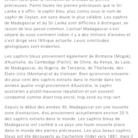
précieuses. Parmi toutes les pierres précieuses que le Sri
Lanka a à offrir, le saphir bleu, plus connu sous le nom de
saphir de Ceylan, est sans doute le plus célèbre. Les saphirs
de Madagascar et du Sri Lanka sont difficiles à distinguer, en
raison de leur passé commun. L'actuel Madagascar s'est
séparé du sous-continent indien il y a des millions d'années et
s'est dirigé vers l'Afrique actuelle. Leurs similitudes
géologiques sont évidentes.
Les saphirs bleus proviennent également de Birmanie (Mogok),
d'Australie, du Cambodge (Pailin), de Chine, du Kenya, du Laos,
de Madagascar, du Nigeria, de Tanzanie, de Thaïlande, des
États-Unis (Montana) et du Vietnam. Bien qu'environ soixante-
dix pour cent des saphirs extraits dans le monde dans les
années quatre-vingt proviennent d'Australie, le saphir
australien a plutôt mauvaise réputation et est souvent
condamné comme étant trop encré, trop zoné ou trop vert.
Depuis le début des années 90, Madagascar est une nouvelle
zone d'extraction, d'où proviennent actuellement environ 20 %
des saphirs extraits dans le monde. Les saphirs bleus de
Madagascar ont conféré à ce pays une toute nouvelle place
dans le monde des pierres précieuses. Les plus beaux saphirs
bleus ont été découverts au Cachemire (Inde) vers 1881, mais il