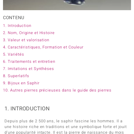
CONTENU
e Designs
1. Introduction
2. Nom, Origine et Histoire
3. Valeur et valorisation
erlin
4. Caractéristiques, Formation et Couleur
5. Variétés
6. Traitements et entretien
ue
7. Imitations et Synthèses
8. Superlatifs
Italy
9. Bijoux en Saphir
10. Autres pierres précieuses dans le guide des pierres
aíso
1. INTRODUCTION
ics
Depuis plus de 2 500 ans, le saphir fascine les hommes. Il a
une histoire riche en traditions et une symbolique forte et jouit
ti
d'une popularité intacte. Il est la pierre de naissance du mois