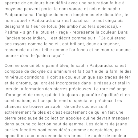
spectre de couleurs bien défini avec une saturation faible à
moyenne peuvent porter le nom sonore et noble de saphir
Padparadscha. L'origine du nom a longtemps été discutée ; le
nom actuel « Padparadscha » est basé sur le mot cingalais
désignant la fleur de lotus (Nelumbo nucifera speciosa). «
Padma » signifie lotus et « raga » représente la couleur. Dans
l'ancien texte indien, il est décrit comme suit : "Ce qui étend
ses rayons comme le soleil, est brillant, doux au toucher,
ressemble au feu, brille comme l'or fondu et ne montre aucune
usure - c'est le 'padma raga'."
Comme son célèbre parent bleu, le saphir Padparadscha est
composé de dioxyde d’aluminium et fait partie de la famille des
minéraux corindons. Il doit sa couleur unique aux traces de fer
et de chrome, qui ont été incorporées dans le réseau cristallin
lors de la formation des pierres précieuses. Le rare mélange
d’orange et de rose, qui doit toujours apparaître équilibré et en
combinaison, est ce qui le rend si spécial et précieux. Les
chances de trouver un saphir de cette couleur sont
extrêmement faibles et c'est exactement ce qui en fait une
pierre précieuse de collection absolue qui ne devrait manquer
dans aucune collection haut de gamme. Les éclairs de jaune
sur les facettes sont considérés comme acceptables, par
opposition aux tons secondaires bruns. Le saphir de couleur