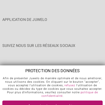
APPLICATION DE JUWELO
SUIVEZ NOUS SUR LES RÉSEAUX SOCIAUX
PROTECTION DES DONNÉES
Afin de présenter Juwelo de manière optimale et de nous améliorer,
nous utilisons des cookies. En cliquant sur le bouton "accepter",
CGV
Protection des données
Cookies
Mentions légales
vous acceptez l'utilisation de cookies,
refusez
l'utilisation de
cookies ou décidez du type de cookies que vous souhaitez accepter.
Contact
Révocation du contrat
Pour plus d'informations, veuillez consulter notre
politique de
confidentialité
.
Further languages: