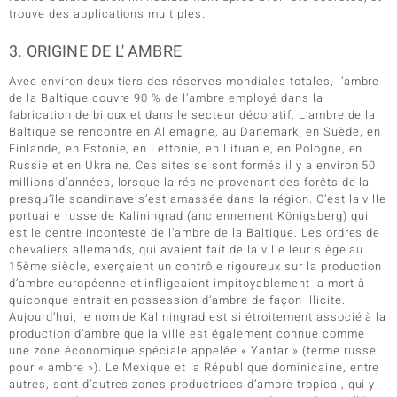
trouve des applications multiples.
3. ORIGINE DE L' AMBRE
Avec environ deux tiers des réserves mondiales totales, l’ambre
de la Baltique couvre 90 % de l’ambre employé dans la
fabrication de bijoux et dans le secteur décoratif. L’ambre de la
Baltique se rencontre en Allemagne, au Danemark, en Suède, en
Finlande, en Estonie, en Lettonie, en Lituanie, en Pologne, en
Russie et en Ukraine. Ces sites se sont formés il y a environ 50
millions d’années, lorsque la résine provenant des forêts de la
presqu’île scandinave s’est amassée dans la région. C’est la ville
portuaire russe de Kaliningrad (anciennement Königsberg) qui
est le centre incontesté de l’ambre de la Baltique. Les ordres de
chevaliers allemands, qui avaient fait de la ville leur siège au
15ème siècle, exerçaient un contrôle rigoureux sur la production
d’ambre européenne et infligeaient impitoyablement la mort à
quiconque entrait en possession d’ambre de façon illicite.
Aujourd’hui, le nom de Kaliningrad est si étroitement associé à la
production d’ambre que la ville est également connue comme
une zone économique spéciale appelée « Yantar » (terme russe
pour « ambre »). Le Mexique et la République dominicaine, entre
autres, sont d’autres zones productrices d’ambre tropical, qui y