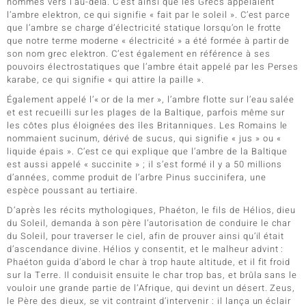
hommes vers l’au-delà. C’est ainsi que les Grecs appelaient
l’ambre elektron, ce qui signifie « fait par le soleil ». C’est parce
que l’ambre se charge d’électricité statique lorsqu’on le frotte
que notre terme moderne « électricité » a été formée à partir de
son nom grec elektron. C’est également en référence à ses
pouvoirs électrostatiques que l’ambre était appelé par les Perses
karabe, ce qui signifie « qui attire la paille ».
Également appelé l’« or de la mer », l’ambre flotte sur l’eau salée
et est recueilli sur les plages de la Baltique, parfois même sur
les côtes plus éloignées des îles Britanniques. Les Romains le
nommaient sucinum, dérivé de sucus, qui signifie « jus » ou «
liquide épais ». C’est ce qui explique que l’ambre de la Baltique
est aussi appelé « succinite » ; il s’est formé il y a 50 millions
d’années, comme produit de l’arbre Pinus succinifera, une
espèce poussant au tertiaire.
D’après les récits mythologiques, Phaéton, le fils de Hélios, dieu
du Soleil, demanda à son père l’autorisation de conduire le char
du Soleil, pour traverser le ciel, afin de prouver ainsi qu’il était
d’ascendance divine. Hélios y consentit, et le malheur advint :
Phaéton guida d’abord le char à trop haute altitude, et il fit froid
sur la Terre. Il conduisit ensuite le char trop bas, et brûla sans le
vouloir une grande partie de l’Afrique, qui devint un désert. Zeus,
le Père des dieux, se vit contraint d’intervenir : il lança un éclair