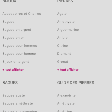
BIJOUX
PIERRES
Accessoires et Chaines
Agate
Bagues
Amethyste
Bagues en argent
Aigue-marine
Bagues en or
Ambre
Bagues pour femmes
Citrine
Bagues pour homme
Diamant
Bijoux en argent
Grenat
tout afficher
tout afficher
BAGUES
GUIDE DES PIERRES
Bagues agate
Alexandrite
Bagues améthyste
Améthyste
Bagues aigue-marine
Amétrine