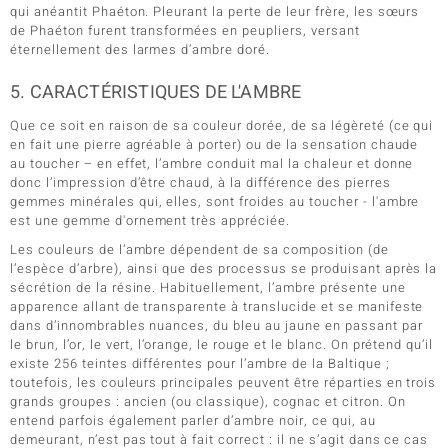
qui anéantit Phaéton. Pleurant la perte de leur frère, les sœurs
de Phaéton furent transformées en peupliers, versant
éternellement des larmes d’ambre doré.
5. CARACTÉRISTIQUES DE L'AMBRE
Que ce soit en raison de sa couleur dorée, de sa légèreté (ce qui
en fait une pierre agréable à porter) ou de la sensation chaude
au toucher – en effet, l’ambre conduit mal la chaleur et donne
donc l’impression d’être chaud, à la différence des pierres
gemmes minérales qui, elles, sont froides au toucher - l'ambre
est une gemme d'ornement très appréciée.
Les couleurs de l’ambre dépendent de sa composition (de
l’espèce d’arbre), ainsi que des processus se produisant après la
sécrétion de la résine. Habituellement, l’ambre présente une
apparence allant de transparente à translucide et se manifeste
dans d’innombrables nuances, du bleu au jaune en passant par
le brun, l’or, le vert, l’orange, le rouge et le blanc. On prétend qu’il
existe 256 teintes différentes pour l’ambre de la Baltique ;
toutefois, les couleurs principales peuvent être réparties en trois
grands groupes : ancien (ou classique), cognac et citron. On
entend parfois également parler d’ambre noir, ce qui, au
demeurant, n’est pas tout à fait correct : il ne s’agit dans ce cas