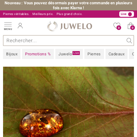
Nouveau : Vous pouvez désormais payer votre commande en plusieurs
fois avec Klarna !
Pierres véritables.
+33 805 34 34 34
Meilleurs prix.
Plus grand choix.
Live
0
0
MENU
llections
joux
s précieuses
 A à Z
ntes-flash
Design
Généralités
Pierres préférées
Métal Précieux
Bon à savoir
Juwelo
Pierres précieuses par couleur
Taille de bague
Nos conseils
Live
Bijoux
Promotions %
Juwelo
Pierres
Cadeaux
Co
 Love
ition