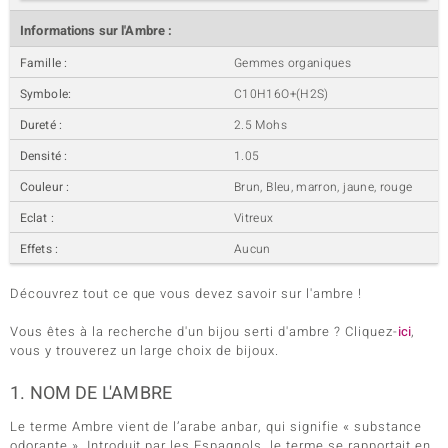
Informations sur l'Ambre :
Famille :
Gemmes organiques
Symbole:
C10H16O+(H2S)
Dureté :
2.5 Mohs
Densité :
1.05
Couleur :
Brun, Bleu, marron, jaune, rouge
Eclat :
Vitreux
Effets :
Aucun
Découvrez tout ce que vous devez savoir sur l'ambre !
Vous êtes à la recherche d'un bijou serti d'ambre ? Cliquez-
ici
,
vous y trouverez un large choix de bijoux.
1. NOM DE L'AMBRE
Le terme Ambre vient de l’arabe anbar, qui signifie « substance
odorante ». Introduit par les Espagnols, le terme se rapportait en