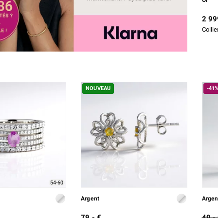
2 99
Collie
NOUVEAU
-41
54-60
Argent
Argen
79,- €
49,-