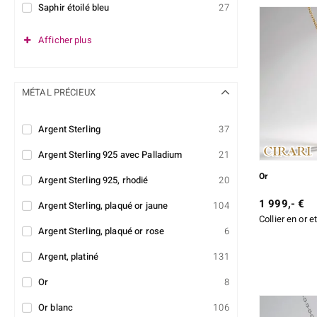
Saphir étoilé bleu
27
Afficher plus
MÉTAL PRÉCIEUX
Argent Sterling
37
Argent Sterling 925 avec Palladium
21
Or
Argent Sterling 925, rhodié
20
1 999,- €
Argent Sterling, plaqué or jaune
104
Collier en or e
Argent Sterling, plaqué or rose
6
Argent, platiné
131
Or
8
Or blanc
106