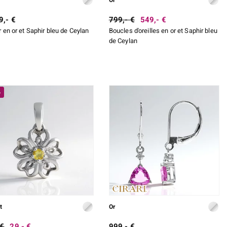
9,- €
799,- €
549,- €
r en or et Saphir bleu de Ceylan
Boucles d'oreilles en or et Saphir bleu
de Ceylan
%
t
Or
 €
29,- €
999,- €