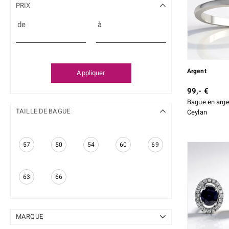
PRIX
de
à
Argent
Appliquer
99,- €
Bague en arge
TAILLE DE BAGUE
Ceylan
57
50
54
60
69
63
66
MARQUE