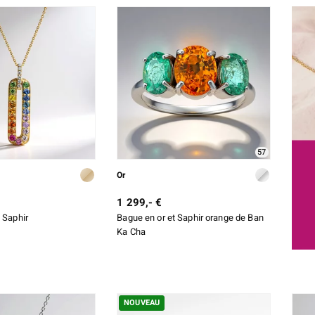
57
Or
1 299,- €
t Saphir
Bague en or et Saphir orange de Ban
Ka Cha
NOUVEAU