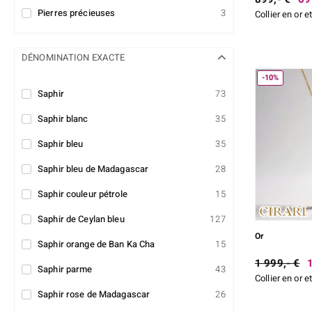
Pierres précieuses
3
Collier en or e
DÉNOMINATION EXACTE
-10%
Saphir
73
Saphir blanc
35
Saphir bleu
35
Saphir bleu de Madagascar
28
Saphir couleur pétrole
15
Saphir de Ceylan bleu
127
Or
Saphir orange de Ban Ka Cha
15
1 999,- €
Saphir parme
43
Collier en or e
Saphir rose de Madagascar
26