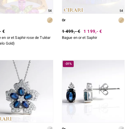
54
54
Or
- €
1 499,- €
1 199,- €
 en or et Saphir rose de Tuléar
Bague en or et Saphir
elo Gold)
-31%
Or