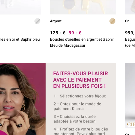
Argent
Or
129,- €
99,- €
999,
lles en or et Saphir bleu
Boucles d'oreilles en argent et Saphir
Bague
bleu de Madagascar
(de M
Or