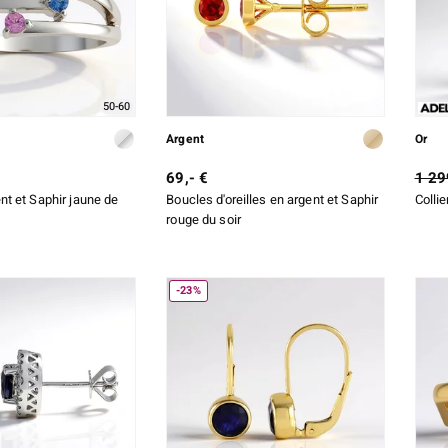
50-60
Argent
Or
69,- €
1 29
nt et Saphir jaune de
Boucles d'oreilles en argent et Saphir
Collie
rouge du soir
-23%