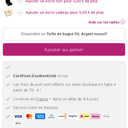
Ajouter un écrin noir pour
5,00 €
de plus
uwelo
Ajouter un écrin cadeau pour
5,00 €
de plus
 Gems
Aide sur les tailles
no Collection
Disponible en
Taille de bague 54, Argent massif
va
Ajouter au panier
o
otenier
Certificat d’authenticité
inclus
Les frais de port sont offerts sur notre boutique en ligne à
partir de 79,- € !
Livraison en
France
dans un délai de 4-6 jours
Service client en français
Minerale