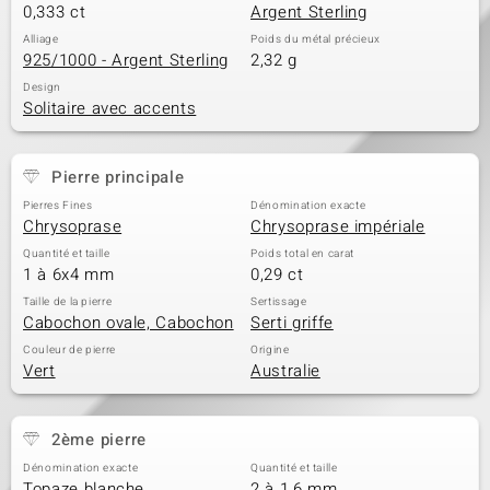
0,333 ct
Argent Sterling
Alliage
Poids du métal précieux
925/1000 - Argent Sterling
2,32 g
Design
Solitaire avec accents
Pierre principale
Pierres Fines
Dénomination exacte
Chrysoprase
Chrysoprase impériale
Quantité et taille
Poids total en carat
1 à 6x4 mm
0,29 ct
Taille de la pierre
Sertissage
Cabochon ovale, Cabochon
Serti griffe
Couleur de pierre
Origine
Vert
Australie
2ème pierre
Dénomination exacte
Quantité et taille
Topaze blanche
2 à 1,6 mm