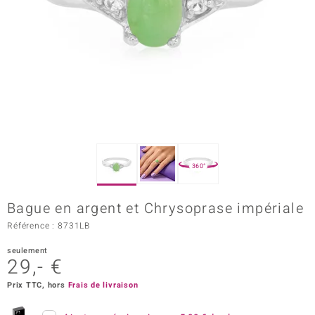
Prince Designs
Chic
d in Berlin
insell
n Vogue
360°
e in Italy
Bague en argent et Chrysoprase impériale
 Show
Référence : 8731LB
o Paraíso
seulement
29,- €
Classics
Prix TTC, hors
Frais de livraison
remonti