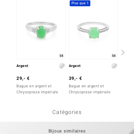
Plus que 1
54
54
Argent
Argent
Argent
29,- €
39,- €
29,- 
Bague en argent et
Bague en argent et
Bague
Chrysoprase impériale
Chrysoprase impériale
argent
impéri
Catégories
Bijoux similaires