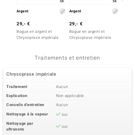
54
54
Argent
Argent
Argent
29,- €
29,- €
26,- 
Bague en argent et
Bague en argent et
Bague 
Chrysoprase impériale
Chrysoprase impériale
Chryso
Traitements et entretien
Chrysoprase impériale
Traitement
Aucun
Explication
Non applicable
Conseils d'entretien
Aucun
Nettoyage à la vapeur
oui
Nettoyage par
oui
ultrasons