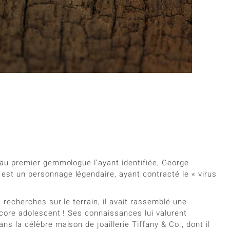
 taille 69
Rhodolite
Coquillage
Nouveau
rite
Lapis Lazuli
a taille de votre bague
Perle
e
Tanzanite
Jaune
 au premier gemmologue l’ayant identifiée, George
st un personnage légendaire, ayant contracté le « virus
 recherches sur le terrain, il avait rassemblé une
ncore adolescent ! Ses connaissances lui valurent
s la célèbre maison de joaillerie Tiffany & Co., dont il