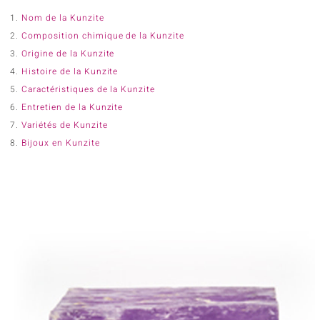
Bracelets
Andalousite
Bijoux animaux
Taille des pierres
Diopside
Fluorite
Custodana
Juwelo Classics
Nom de la Kunzite
Montres
Charms
Histoire, origine et a
tout afficher
Iolite
Kunzite
Dagen
Mark Tremonti
Composition chimique de la Kunzite
Chaines
Colliers pierres natur
Faits & chiffres
Morganite
Obsidienne
Dallas Prince Designs
Miss Juwelo
Origine de la Kunzite
Bijoux pour enfant
Cadre
Citations sur les pier
Histoire de la Kunzite
Pierre de lune
Quartz
Accessoires
Bande
Lexique des pierres
Caractéristiques de la Kunzite
Topaze
Turquoise
Entretien de la Kunzite
Cocktail
Pierres précieuses par couleur
Variétés de Kunzite
Signes du Zodiaque
Bijoux en Kunzite
Rouge
Violet
Toutes les pierres précieuses