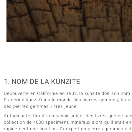
Bagues en
Grenat
Grenat 
TPC
pparition
Creation
Kyanite
Labrado
Vitale Minerale
elles
Choisir l
Onyx
Péridot
res
Sphène
Spinell
Tourmaline
Zircon
Bleu
Vert
1. NOM DE LA KUNZITE
Découverte en Californie en 1902, la kunzite doit son nom
Frederick Kunz. Dans le monde des pierres gemmes, Kunz e
des pierres gemmes » très jeune.
Autodidacte, tirant son savoir autant des livres que de ses
collection de 4000 spécimens minéraux alors qu’il était e
rapidement une position d’« expert en pierres gemmes » dan