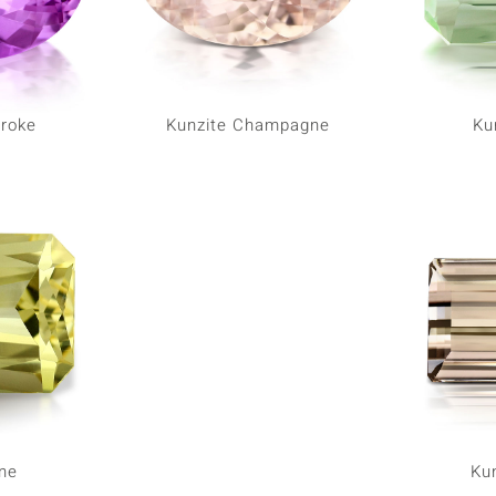
troke
Kunzite Champagne
Ku
ne
Kun