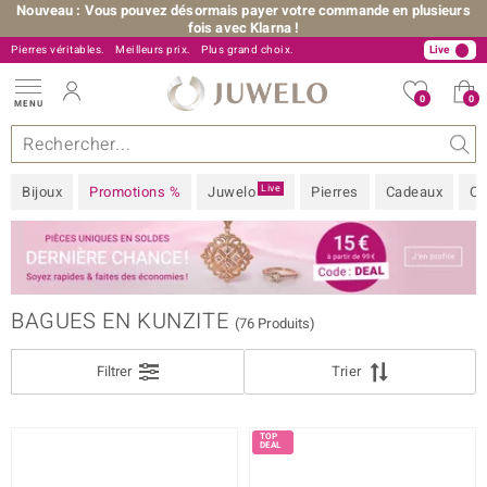
Nouveau : Vous pouvez désormais payer votre commande en plusieurs
fois avec Klarna !
Pierres véritables.
+33 805 34 34 34
Meilleurs prix.
Plus grand choix.
Live
0
0
MENU
llections
joux
s précieuses
 A à Z
ntes-flash
Design
Généralités
Pierres préférées
Métal Précieux
Bon à savoir
Juwelo
Pierres précieuses par couleur
Taille de bague
Nos conseils
FILTRE
Fermer
DÉNOMINATION EXACTE
Live
Bijoux
Promotions %
Juwelo
Pierres
Cadeaux
Co
MÉTAL PRÉCIEUX
 Love
COULEUR DE PIERRE
PRIX
BAGUES EN KUNZITE
(76 Produits)
TAILLE DE BAGUE
Filtrer
Trier
MARQUE
ition
% DE RÉDUCTION