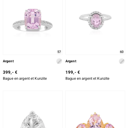
DESIGN
ALLIAGE
e Designs
TAILLE EXACTE
SERTISSAGE
erlin
57
60
Argent
Argent
ue
399,- €
199,- €
Italy
Bague en argent et Kunzite
Bague en argent et Kunzite
aíso
ics
ti