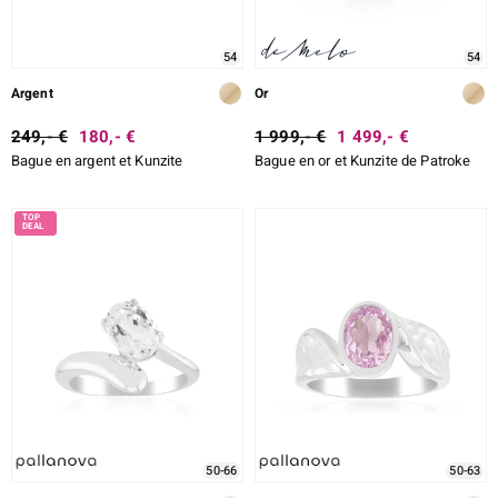
54
54
Argent
Or
249,- €
180,- €
1 999,- €
1 499,- €
Bague en argent et Kunzite
Bague en or et Kunzite de Patroke
50-66
50-63