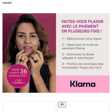
canari
-8%