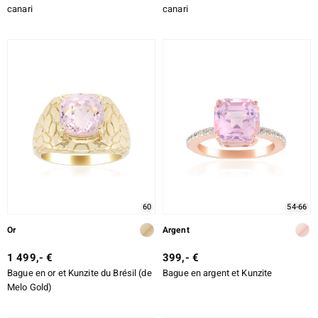
canari
canari
60
54-66
Or
Argent
1 499,- €
399,- €
Bague en or et Kunzite du Brésil (de
Bague en argent et Kunzite
Melo Gold)