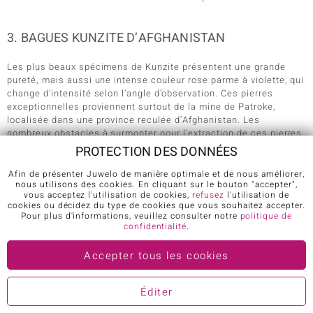
3. BAGUES KUNZITE D’AFGHANISTAN
Les plus beaux spécimens de Kunzite présentent une grande
pureté, mais aussi une intense couleur rose parme à violette, qui
change d’intensité selon l’angle d’observation. Ces pierres
exceptionnelles proviennent surtout de la mine de Patroke,
localisée dans une province reculée d’Afghanistan. Les
nombreux obstacles à surmonter pour l’extraction de ces pierres
(instabilité du climat politique de cette région, gisements peu
PROTECTION DES DONNÉES
accessibles et techniques d’exploitation primitives) expliquent
l’envolée du prix des Kunzites d’Afghanistan. Mais grâce à son
Afin de présenter Juwelo de manière optimale et de nous améliorer,
nous utilisons des cookies. En cliquant sur le bouton "accepter",
système intégré de vente sans intermédiaire, Juwelo propose
vous acceptez l'utilisation de cookies,
refusez
l'utilisation de
aussi de luxueuses bagues en Kunzite d’Afghanistan, aux
cookies ou décidez du type de cookies que vous souhaitez accepter.
meilleurs prix du marché. Ces bagues en Kunzite de Patroke,
Pour plus d'informations, veuillez consulter notre
politique de
montée sur de l’or jaune, de l’or blanc ou de l’or rose de 14K ou
confidentialité
.
18K, sont des créations uniques de haute joaillerie finement
ciselées à la main par nos orfèvres les plus talentueux.
Accepter tous les cookies
Éditer
4. PRIX BAGUES KUNZITE