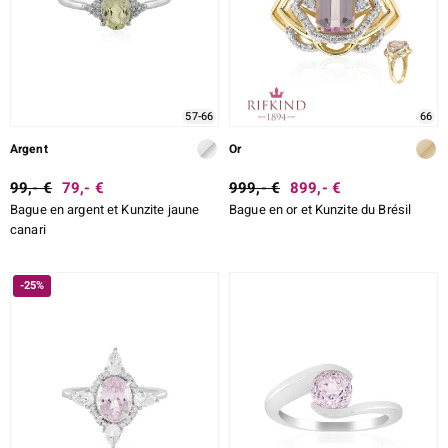
57-66
66
Argent
Or
99,- €
79,- €
999,- €
899,- €
Bague en argent et Kunzite jaune
Bague en or et Kunzite du Brésil
canari
-25%