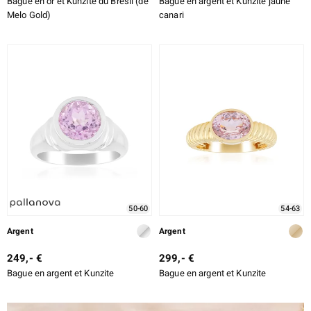
Bague en or et Kunzite du Brésil (de
Bague en argent et Kunzite jaune
Melo Gold)
canari
50-60
54-63
Argent
Argent
249,- €
299,- €
Bague en argent et Kunzite
Bague en argent et Kunzite