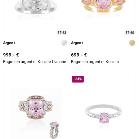
57-63
57-60
lection
Argent
Argent
999,- €
699,- €
Bague en argent et Kunzite blanche
Bague en argent et Kunzite
r
-34%
le