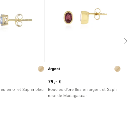
Argent
Argent
79,- €
99,- 
les en or et Saphir bleu
Boucles d'oreilles en argent et Saphir
Boucle
rose de Madagascar
Kyanit