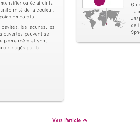
tensifier ou éclaircir la
Gren
'uniformité de la couleur.
Tour
 poids en carats.
Jasp
de L
cavités, les lacunes, les
Sphè
es ouvertes peuvent se
la pierre mère et sont
endommagés par la
Vers l'article