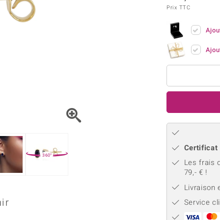
Kyanite
Labrado
tion
C
TPC
Prix TTC
Onyx
Péridot
urelles
C
Vitale Minerale
Sphène
Spinell
Ajou
Tourmaline
Zircon
Ajou
e
Bleu
Vert
Certificat
360°
Les frais 
79,- € !
Livraison
ir
Service cl