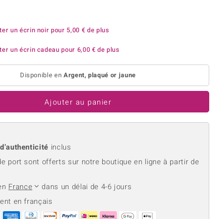
rite
Lapis Lazuli
reation
Nouveau
Perle
hoisir la taille de votre bague
e
Tanzanite
ter un écrin noir pour
5,00 €
de plus
ter un écrin cadeau pour
6,00 €
de plus
Disponible en
Argent, plaqué or jaune
Jaune
Ajouter au panier
 d’authenticité
inclus
de port sont offerts sur notre boutique en ligne à partir de
 en
France
dans un délai de 4-6 jours
ient en français