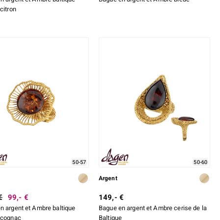
citron
50-57
50-60
Argent
€
99,- €
149,- €
n argent et Ambre baltique
Bague en argent et Ambre cerise de la
 cognac
Baltique