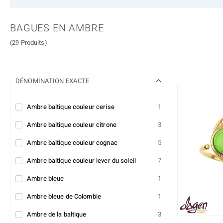
Bracelets
Andalousite
Bijoux animaux
Taille des pierres
Diopside
Fluorite
Custodana
Juwelo Classics
Montres
Charms
Histoire, origine et a
tout afficher
Iolite
Kunzite
Dagen
Mark Tremonti
BAGUES EN AMBRE
Chaines
Colliers pierres natur
Faits & chiffres
Morganite
Obsidienne
Dallas Prince Designs
Miss Juwelo
(29 Produits)
Bijoux pour enfant
Cadre
Citations sur les pier
Pierre de lune
Quartz
Accessoires
Bande
Lexique des pierres
Topaze
Turquoise
Cocktail
DÉNOMINATION EXACTE
Pierres précieuses par couleur
Signes du Zodiaque
Rouge
Violet
Ambre baltique couleur cerise
1
Toutes les pierres précieuses
Ambre baltique couleur citrone
3
Ambre baltique couleur cognac
5
Ambre baltique couleur lever du soleil
7
Ambre bleue
1
Ambre bleue de Colombie
1
Ambre de la baltique
3