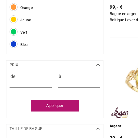
99,- €
Orange
Bague en argent
Baltique Lever d
Jaune
Vert
Bleu
PRIX
de
à
Appliquer
Argent
TAILLE DE BAGUE