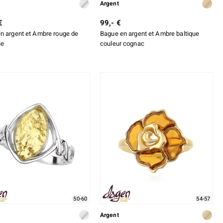
Argent
€
99,- €
n argent et Ambre rouge de
Bague en argent et Ambre baltique
ie
couleur cognac
50-60
54-57
Argent