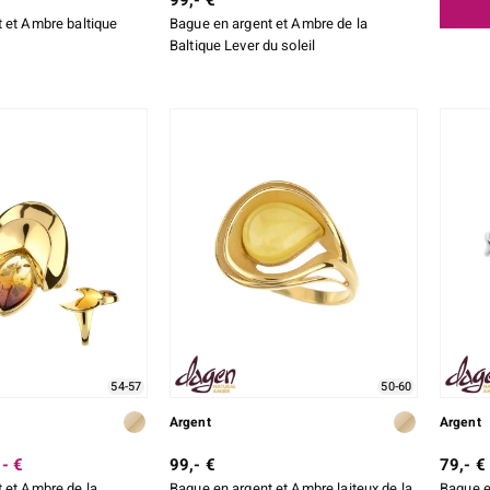
99,- €
 et Ambre baltique
Bague en argent et Ambre de la
Baltique Lever du soleil
54-57
50-60
Argent
Argent
- €
99,- €
79,- €
 et Ambre de la
Bague en argent et Ambre laiteux de la
Bague e