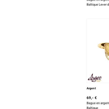
Baltique Lever d
Cabochon poire
4
Cabochon rond
12
Fantaisie
3
Argent
69,- €
Bague en argent
Baltique