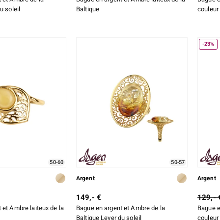
u soleil
Baltique
couleur 
-23%
50-60
50-57
Argent
Argent
149,- €
129,- 
 et Ambre laiteux de la
Bague en argent et Ambre de la
Bague e
Baltique Lever du soleil
couleur