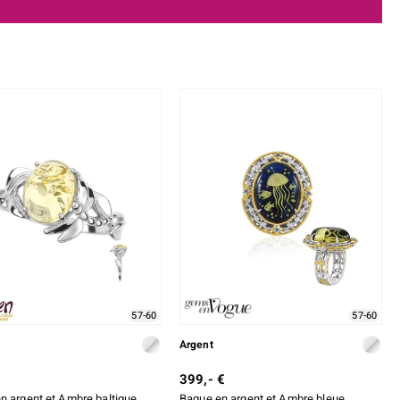
57-60
57-60
Argent
399,- €
n argent et Ambre baltique
Bague en argent et Ambre bleue