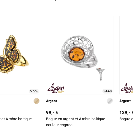
57-63
54-60
Argent
Argent
99,- €
129,- 
 et Ambre baltique
Bague en argent et Ambre baltique
Bague e
couleur cognac