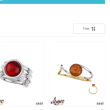
 taille 69
Rhodolite
Coquillage
Nouveau
rite
Lapis Lazuli
a taille de votre bague
Perle
e
Tanzanite
Trier
Jaune
54-57
54-57