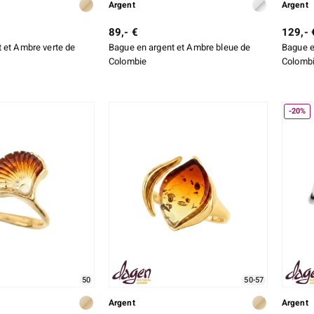
Argent
Argent
89,- €
129,- 
 et Ambre verte de
Bague en argent et Ambre bleue de
Bague e
Colombie
Colomb
-20%
50
50-57
Argent
Argent