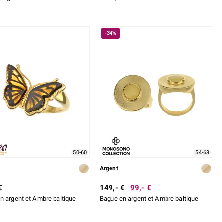
-34%
50-60
54-63
Argent
€
149,- €
99,- €
n argent et Ambre baltique
Bague en argent et Ambre baltique