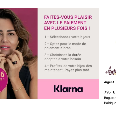
Argent
79,- €
Bague e
Baltique