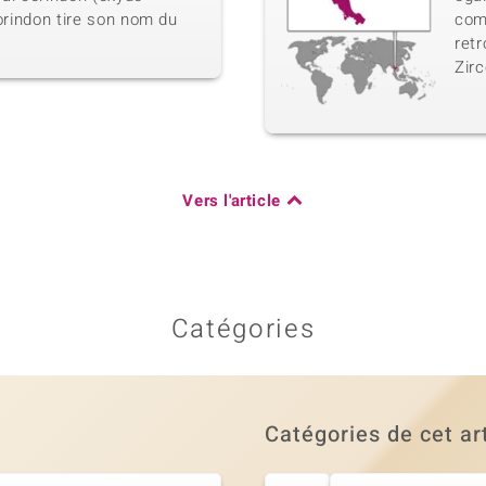
corindon tire son nom du
com
ret
Zirc
Vers l'article
Catégories
Catégories de cet ar