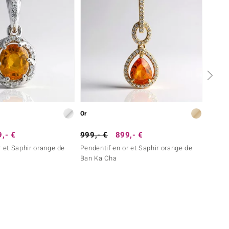
Or
Argent
,- €
999,- €
899,- €
149,-
r et Saphir orange de
Pendentif en or et Saphir orange de
Penden
Ban Ka Cha