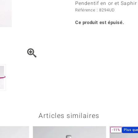
Kyanite
Labrado
Pendentif en or et Saphi
tion
C
TPC
Onyx
Péridot
Référence : 8294UD
urelles
C
Vitale Minerale
Sphène
Spinell
Ce produit est épuisé.
Tourmaline
Zircon
e
Bleu
Vert
Articles similaires
-11%
Plus qu