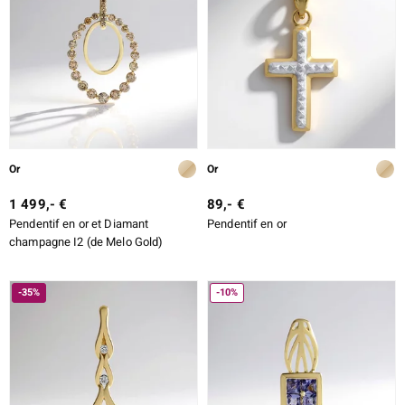
Or
Or
1 499,- €
89,- €
Pendentif en or et Diamant
Pendentif en or
champagne I2 (de Melo Gold)
-35%
-10%