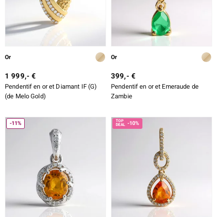
Or
Or
1 999,- €
399,- €
Pendentif en or et Diamant IF (G)
Pendentif en or et Emeraude de
(de Melo Gold)
Zambie
-11%
-10%