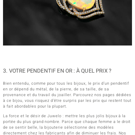
3. VOTRE PENDENTIF EN OR : À QUEL PRIX ?
Bien entendu, comme pour tous les bijoux, le prix d’un pendentif
en or dépend du métal, de la pierre, de sa taille, de sa
provenance et du travail du joailler. Parcourez nos pages dédiées
à ce bijou, vous risquez d’être surpris par les prix qui restent tout
à fait abordables pour la plupart.
La force et le désir de Juwelo : mettre les plus jolis bijoux à la
portée du plus grand nombre. Parce que chaque femme a le droit
de se sentir belle, la bijouterie sélectionne des modèles
directement chez les fabricants afin de diminuer les frais. Nos