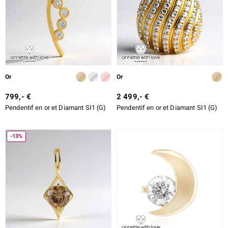
lection
Or
Or
799,- €
2 499,- €
Pendentif en or et Diamant SI1 (G)
Pendentif en or et Diamant SI1 (G)
r
-13%
le