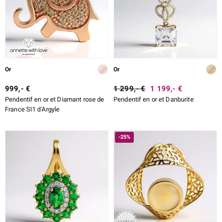
Or
Or
999,- €
1 299,- €
1 199,- €
Pendentif en or et Diamant rose de
Pendentif en or et Danburite
France SI1 d'Argyle
-25%