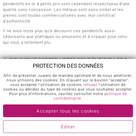
pendentifs en or à petits prix sont cependant respectueux d’une
qualité sans concession. Les métaux sont sans nickel et les
pierres sont toutes commercialisées avec leur certificat
d‘authenticité.
Il ne vous reste plus qu’à découvrir ces pendentifs aussi
séduisants que poétiques ou amusants et à craquer pour celui
qui vous a tellement plu.
4. COMMENT PORTER VOTRE PENDENTIF EN OR ?
PROTECTION DES DONNÉES
Le pendentif le plus beau ne prendra toute sa valeur que s’il vous
Afin de présenter Juwelo de manière optimale et de nous améliorer,
convient parfaitement. Il peut sublimer votre silhouette si vous
nous utilisons des cookies. En cliquant sur le bouton "accepter",
savez très bien le porter. Dans le cas contraire, il risque de
vous acceptez l'utilisation de cookies,
refusez
l'utilisation de
cookies ou décidez du type de cookies que vous souhaitez accepter.
mettre en valeur vos petits défauts et ce n’est pas le but
Pour plus d'informations, veuillez consulter notre
politique de
recherché. Voici quelques conseils pour bannir les erreurs :
confidentialité
.
Vous êtes plutôt petite : évitez les pendentifs en or trop
Accepter tous les cookies
imposant et les chaines trop longues. Cela risque de vous tasser
et de faire ressortir ce que vous considérez peut-être comme un
défaut. Il sera plus joli s’il reste fin et s’il tombe juste à la
Éditer
naissance des seins. En revanche, le temps d’une fête ou d’une
soirée spéciale, faites-vous plaisir et arborez un modèle plus