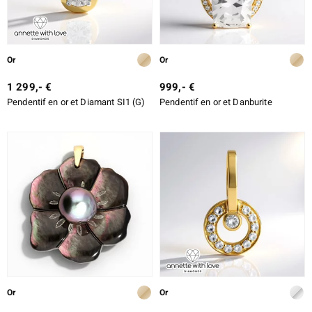
Or
Or
1 299,- €
999,- €
Pendentif en or et Diamant SI1 (G)
Pendentif en or et Danburite
Or
Or