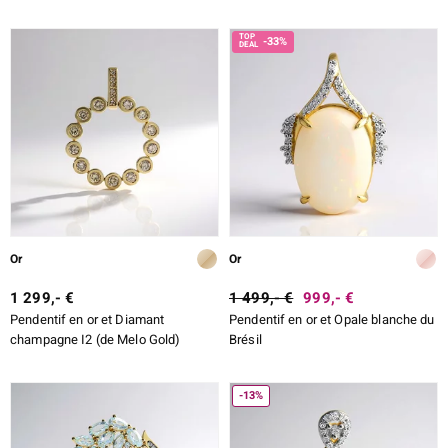
-33%
Or
Or
1 299,- €
1 499,- €
999,- €
Pendentif en or et Diamant
Pendentif en or et Opale blanche du
champagne I2 (de Melo Gold)
Brésil
-13%