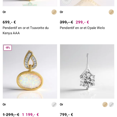
Or
Or
699,- €
399,- €
299,- €
Pendentif en or et Tsavorite du
Pendentif en or et Opale Welo
Kenya AAA
-8%
Or
Or
1 299,- €
1 199,- €
799,- €