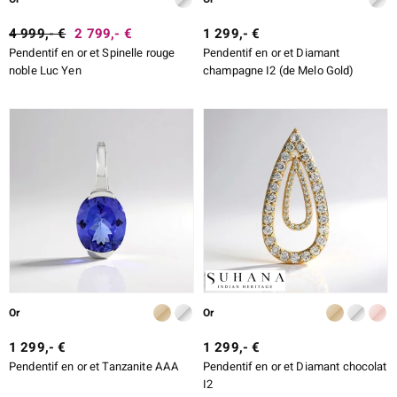
4 999,- €
2 799,- €
1 299,- €
Pendentif en or et Spinelle rouge
Pendentif en or et Diamant
noble Luc Yen
champagne I2 (de Melo Gold)
Or
Or
1 299,- €
1 299,- €
Pendentif en or et Tanzanite AAA
Pendentif en or et Diamant chocolat
I2