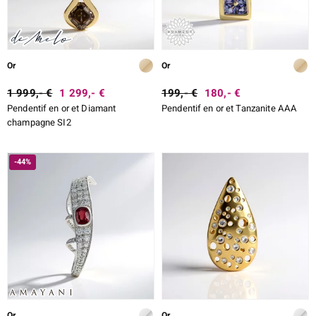
Or
Or
1 999,- €
1 299,- €
199,- €
180,- €
Pendentif en or et Diamant
Pendentif en or et Tanzanite AAA
champagne SI2
-44%
Or
Or