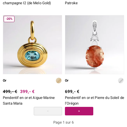
champagne I2 (de Melo Gold)
Patroke
-20%
Or
Or
499,- €
399,- €
699,- €
Pendentif en or et Aigue-Marine
Pendentif en or et Pierre du Soleil de
Santa Maria
l’Orégon
<
>
Page 1 sur 6