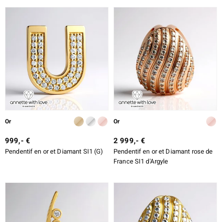
DESIGN
ALLIAGE
e Designs
TAILLE DE LA PIERRE
TAILLE EXACTE
erlin
SERTISSAGE
ue
Or
Or
Italy
999,- €
2 999,- €
Pendentif en or et Diamant SI1 (G)
Pendentif en or et Diamant rose de
France SI1 d'Argyle
aíso
ics
ti