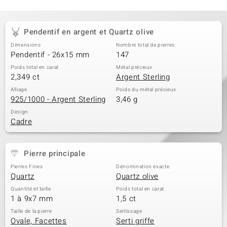
Pendentif en argent et Quartz olive
Dimensions
Nombre total de pierres
Pendentif - 26x15 mm
147
Poids total en carat
Métal précieux
2,349 ct
Argent Sterling
Alliage
Poids du métal précieux
925/1000 - Argent Sterling
3,46 g
Design
Cadre
Pierre principale
Pierres Fines
Dénomination exacte
Quartz
Quartz olive
Quantité et taille
Poids total en carat
1 à 9x7 mm
1,5 ct
Taille de la pierre
Sertissage
Ovale, Facettes
Serti griffe