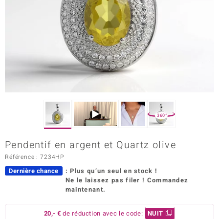
Prince Designs
Chic
d in Berlin
insell
n Vogue
360°
e in Italy
Pendentif en argent et Quartz olive
 Show
Référence : 7234HP
Dernière chance
: Plus qu’un seul en stock !
o Paraíso
Ne le laissez pas filer ! Commandez
maintenant.
Classics
remonti
20,- €
de réduction avec le code:
NUIT