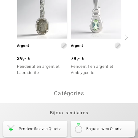
Argent
Argent
Argent
39,- €
79,- €
49,- 
Pendentif en argent et
Pendentif en argent et
Penden
Labradorite
Amblygonite
Quartz
Catégories
Bijoux similaires
Pendentifs avec Quartz
Bagues avec Quartz