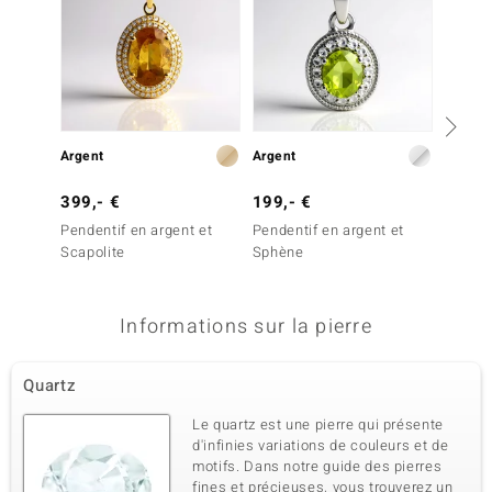
Argent
Argent
Argent
399,- €
199,- €
79,- 
Pendentif en argent et
Pendentif en argent et
Penden
Scapolite
Sphène
Béryl 
Informations sur la pierre
Quartz
Le quartz est une pierre qui présente
d'infinies variations de couleurs et de
motifs. Dans notre guide des pierres
fines et précieuses, vous trouverez un