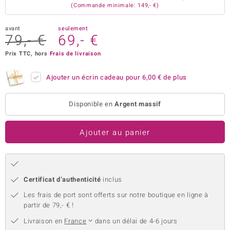
(Commande minimale: 149,- €)
uwelo
avant
seulement
 Gems
79,- €
69,- €
Prix TTC, hors
Frais de livraison
no Collection
va
Ajouter un écrin cadeau pour
6,00 €
de plus
o
Disponible en
Argent massif
otenier
Ajouter au panier
Certificat d’authenticité
inclus
Les frais de port sont offerts sur notre boutique en ligne à
Minerale
partir de 79,- € !
Livraison en
France
dans un délai de 4-6 jours