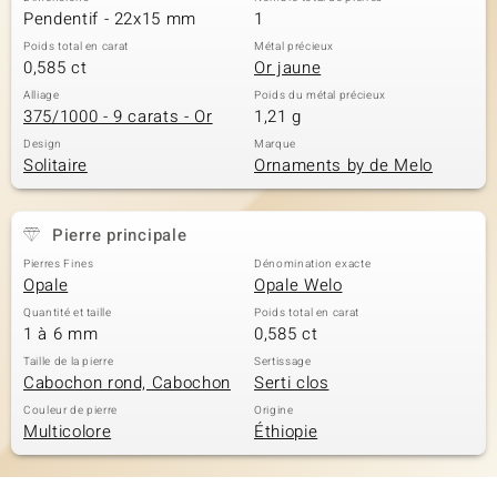
Pendentif - 22x15 mm
1
Poids total en carat
Métal précieux
0,585 ct
Or jaune
Alliage
Poids du métal précieux
375/1000 - 9 carats - Or
1,21 g
Design
Marque
Solitaire
Ornaments by de Melo
Pierre principale
Pierres Fines
Dénomination exacte
Opale
Opale Welo
Quantité et taille
Poids total en carat
1 à 6 mm
0,585 ct
Taille de la pierre
Sertissage
Cabochon rond, Cabochon
Serti clos
Couleur de pierre
Origine
Multicolore
Éthiopie