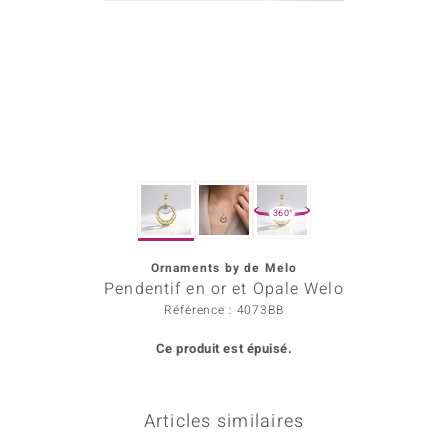
Prince Designs
Chic
d in Berlin
insell
360°
n Vogue
Ornaments by de Melo
e in Italy
Pendentif en or et Opale Welo
 Show
Référence : 4073BB
Ce produit est épuisé.
o Paraíso
Classics
Articles similaires
remonti