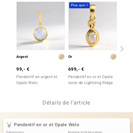
Plus que 1
-38%
uwelo
 Gems
no Collection
va
o
Argent
Or
Argent
otenier
99,- €
699,- €
399,-
Pendentif en argent et
Pendentif en or et Opale
Penden
Opale Welo
noire de Lightning Ridge
Opale 
Détails de l'article
Minerale
Pendentif en or et Opale Welo
Dimensions
Nombre total de pierres