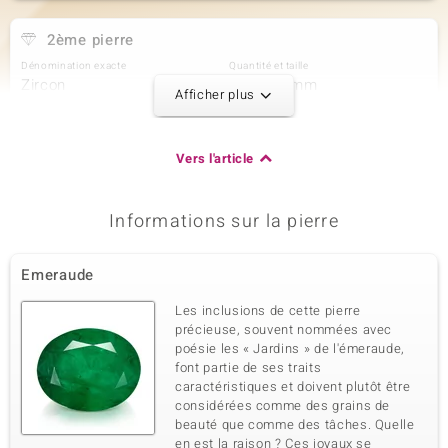
2ème pierre
Dénomination exacte
Quantité et taille
Zircon
14 à 1,8 mm
Afficher plus
Poids total en carat
Taille de la pierre
0,456 ct
Rond
Sertissage
Origine
Vers l'article
Serti griffe
Cambodge
Informations sur la pierre
3ème pierre
Dénomination exacte
Quantité et taille
Emeraude
Zircon
2 à 1,5 mm
Poids total en carat
Taille de la pierre
Les inclusions de cette pierre
0,029 ct
Rond
précieuse, souvent nommées avec
poésie les « Jardins » de l'émeraude,
Sertissage
Origine
Serti griffe
font partie de ses traits
Cambodge
caractéristiques et doivent plutôt être
considérées comme des grains de
beauté que comme des tâches. Quelle
4ème pierre
en est la raison ? Ces joyaux se