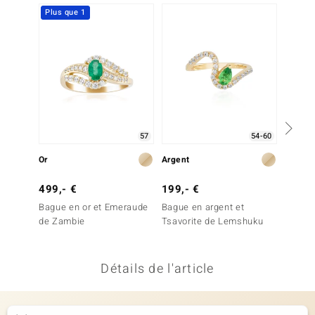
Plus que 1
Plus q
uwelo
 Gems
no Collection
va
o
57
54-60
Or
Argent
Or
otenier
499,- €
199,- €
1 299
Bague en or et Emeraude
Bague en argent et
Bague 
de Zambie
Tsavorite de Lemshuku
de Za
Détails de l'article
Minerale