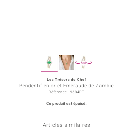
Prince Designs
Chic
d in Berlin
insell
360°
n Vogue
Les Trésors du Chef
e in Italy
Pendentif en or et Emeraude de Zambie
 Show
Référence : 9684DT
Ce produit est épuisé.
o Paraíso
Classics
Articles similaires
remonti