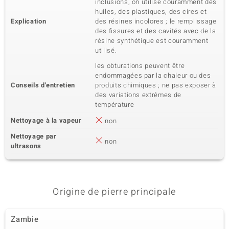
inclusions, on utilise couramment des
0,013 ct
Rond
huiles, des plastiques, des cires et
Explication
des résines incolores ; le remplissage
Sertissage
Origine
Serti griffe
Cambodge
des fissures et des cavités avec de la
résine synthétique est couramment
utilisé.
les obturations peuvent être
endommagées par la chaleur ou des
Conseils d'entretien
produits chimiques ; ne pas exposer à
des variations extrêmes de
température
Nettoyage à la vapeur
non
Nettoyage par
non
ultrasons
Origine de pierre principale
Zambie