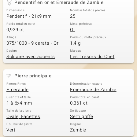
Pendentif en or et Emeraude de Zambie
Dimensions
Nombre total de pierres
Pendentif - 21x9 mm
25
Poids total en carat
Métal précieux
0,929 ct
Or
Alliage
Poids du métal précieux
375/1000 - 9 carats - Or
1,4 g
Design
Marque
Solitaire avec accents
Les Trésors du Chef
Pierre principale
Pierres Fines
Dénomination exacte
Emeraude
Emeraude de Zambie
Quantité et taille
Poids total en carat
1 à 6x4 mm
0,361 ct
Taille de la pierre
Sertissage
Ovale, Facettes
Serti griffe
Couleur de pierre
Origine
Vert
Zambie