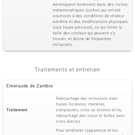
Dénomination exacte
Quantité et taille
développent lentement dans des roches
Zircon
4 à 1,3 mm
métamorphiques (roches qui ont été
soumises à des conditions de chaleur
Poids total en carat
Taille de la pierre
0,057 ct
extrême et des modifications physiques
Rond
sous haute pression), ce qui limite la
Sertissage
Origine
taille des cristaux qui peuvent s'y
Serti griffe
Cambodge
trouver, et donne de fréquentes
inclusions.
5ème pierre
Dénomination exacte
Quantité et taille
Zircon
2 à 1,2 mm
Traitements et entretien
Poids total en carat
Taille de la pierre
0,013 ct
Rond
Emeraude de Zambie
Sertissage
Origine
Serti griffe
Cambodge
Rebouchage des inclusions avec
huiles incolores, matières
Traitement
composites, cires ou résines et/ou
6ème pierre
rebouchage des creux et failles avec
cires durcies
Dénomination exacte
Quantité et taille
Zircon
2 à 1,1 mm
Pour améliorer l'apparence et les
Poids total en carat
Taille de la pierre