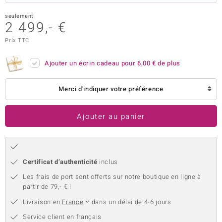
uwelo
seulement
2 499,- €
 Gems
Prix TTC
no Collection
Ajouter un écrin cadeau pour
6,00 €
de plus
va
Merci d'indiquer votre préférence
o
otenier
Ajouter au panier
Certificat d’authenticité
inclus
Les frais de port sont offerts sur notre boutique en ligne à
partir de 79,- € !
Minerale
Livraison en
France
dans un délai de 4-6 jours
Service client en français