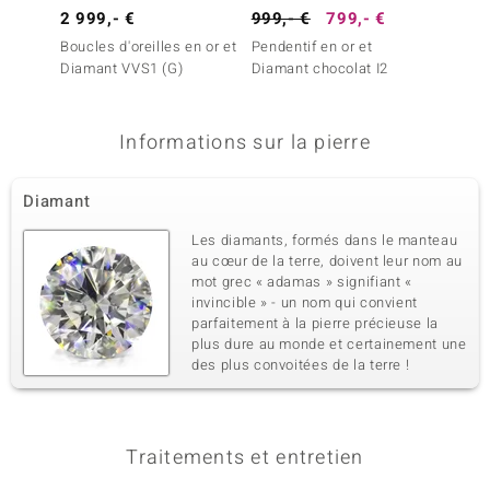
Poids total en carat
Taille de la pierre
2 999,- €
999,- €
799,- €
499,-
0,005 ct
Taille brillant rond
Boucles d'oreilles en or et
Pendentif en or et
Pendent
Sertissage
Origine
Diamant VVS1 (G)
Diamant chocolat I2
Diaman
Serti griffe
Afrique
5ème pierre
Informations sur la pierre
Dénomination exacte
Quantité et taille
Diamant VVS1 (G)
1 à 1 mm
Diamant
Poids total en carat
Taille de la pierre
0,005 ct
Taille brillant rond
Les diamants, formés dans le manteau
au cœur de la terre, doivent leur nom au
Sertissage
Origine
mot grec « adamas » signifiant «
Serti griffe
Afrique
invincible » - un nom qui convient
parfaitement à la pierre précieuse la
plus dure au monde et certainement une
des plus convoitées de la terre !
Traitements et entretien