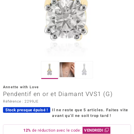
Prince Designs
Chic
d in Berlin
insell
n Vogue
e in Italy
Annette with Love
Pendentif en or et Diamant VVS1 (G)
 Show
Référence : 2299JE
o Paraíso
Stock presque épuisé !
Il ne reste que 5 articles.
Faites vite
avant qu’il ne soit trop tard !
Classics
remonti
12%
de réduction avec le code:
VENDREDI