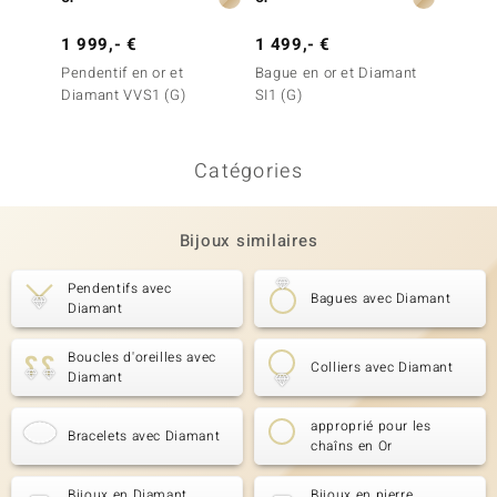
1 999,- €
1 499,- €
1 099
Pendentif en or et
Bague en or et Diamant
Pendent
Diamant VVS1 (G)
SI1 (G)
Diaman
SI1 d'A
Catégories
Bijoux similaires
Pendentifs avec
Bagues avec Diamant
Diamant
Boucles d'oreilles avec
Colliers avec Diamant
Diamant
approprié pour les
Bracelets avec Diamant
chaîns en Or
Bijoux en Diamant
Bijoux en pierre