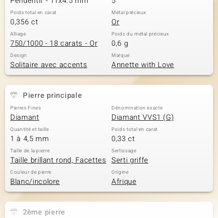
Pendentif - 11x4.5 mm
5
Poids total en carat
Métal précieux
0,356 ct
Or
Alliage
Poids du métal précieux
750/1000 - 18 carats - Or
0,6 g
Design
Marque
Solitaire avec accents
Annette with Love
Pierre principale
Pierres Fines
Dénomination exacte
Diamant
Diamant VVS1 (G)
Quantité et taille
Poids total en carat
1 à 4,5 mm
0,33 ct
Taille de la pierre
Sertissage
Taille brillant rond, Facettes
Serti griffe
Couleur de pierre
Origine
Blanc/incolore
Afrique
2ème pierre