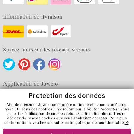
Information de livraison
Suivez nous sur les réseaux sociaux
Application de Juwelo
Protection des données
Afin de présenter Juwelo de manière optimale et de nous améliorer,
nous utilisons des cookies. En cliquant sur le bouton "accepter", vous
acceptez l'utilisation de cookies,
refusez
l'utilisation de cookies ou
CGV
Protection des données
Cookies
décidez du type de cookies que vous souhaitez accepter. Pour plus
Mentions légales
Contact
Révocation du contrat
d'informations, veuillez consulter notre
politique de confidentialité
.
Visit our stores in other countries: