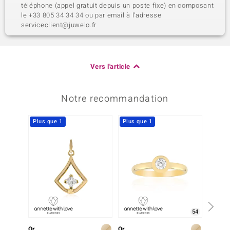
téléphone (appel gratuit depuis un poste fixe) en composant
le +33 805 34 34 34 ou par email à l'adresse
serviceclient@juwelo.fr
Vers l'article
Notre recommandation
Plus que 1
Plus que 1
Plus q
54
Or
Or
Or