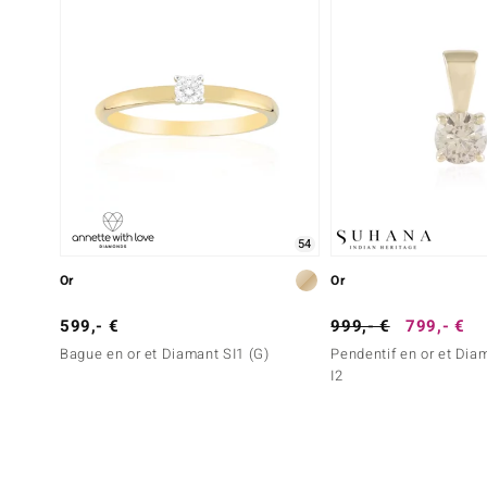
54
Or
Or
599,- €
999,- €
799,- €
Bague en or et Diamant SI1 (G)
Pendentif en or et Dia
I2