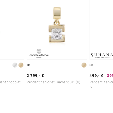
Or
Or
2 799,- €
499,- €
399
mant chocolat
Pendentif en or et Diamant SI1 (G)
Pendentif en o
I2