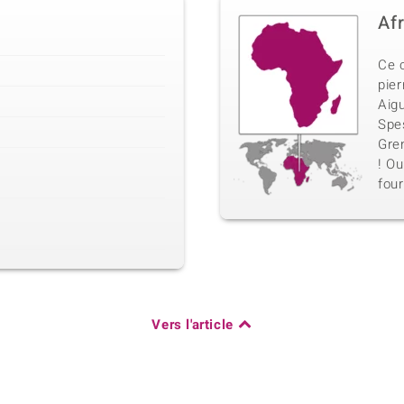
Af
Ce 
pier
Aig
Spe
Gren
! Ou
four
Vers l'article