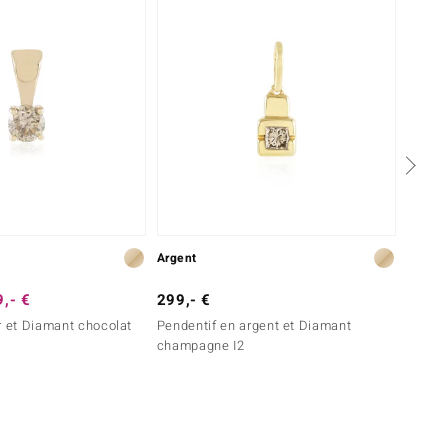
Argent
Or
,- €
299,- €
199,-
r et Diamant chocolat
Pendentif en argent et Diamant
Penden
champagne I2
I2