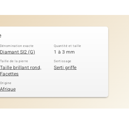
e
Dénomination exacte
Quantité et taille
Diamant SI2 (G)
1 à 3 mm
Taille de la pierre
Sertissage
Taille brillant rond,
Serti griffe
Facettes
Origine
Afrique