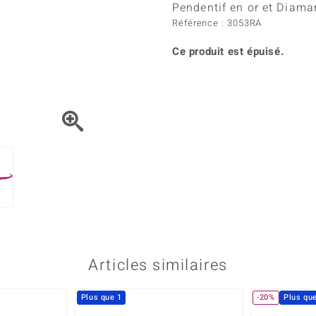
Kyanite
Labrado
Pendentif en or et Diaman
tion
C
TPC
Onyx
Péridot
Référence : 3053RA
urelles
C
Vitale Minerale
Sphène
Spinell
Ce produit est épuisé.
Tourmaline
Zircon
e
Bleu
Vert
Articles similaires
Plus que 1
-20%
Plus qu