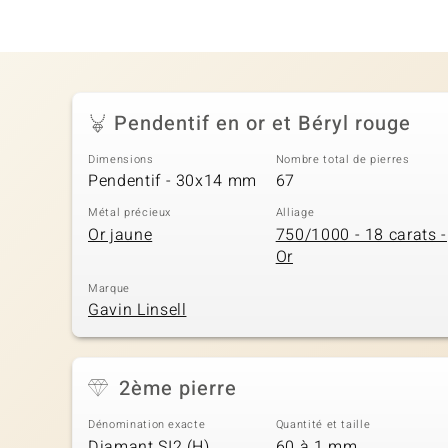
Pendentif en or et Béryl rouge
Dimensions
Nombre total de pierres
Pendentif - 30x14 mm
67
Métal précieux
Alliage
Or jaune
750/1000 - 18 carats -
Or
Marque
Gavin Linsell
2ème pierre
Dénomination exacte
Quantité et taille
Diamant SI2 (H)
60 à 1 mm