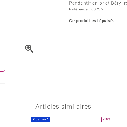
Kyanite
Labrado
Pendentif en or et Béryl 
tion
C
TPC
Onyx
Péridot
Référence : 6023IX
urelles
C
Vitale Minerale
Sphène
Spinell
Ce produit est épuisé.
Tourmaline
Zircon
e
Bleu
Vert
Articles similaires
Plus que 1
-10%