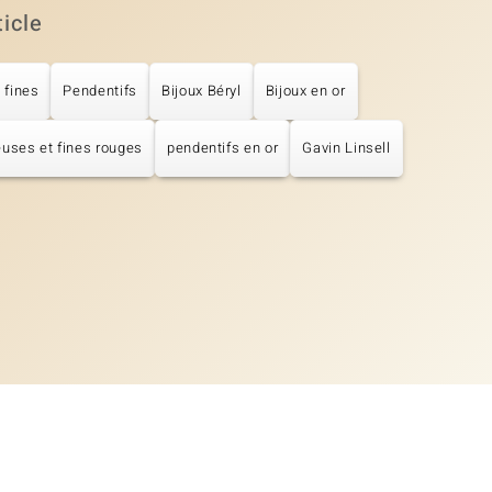
ticle
 fines
Pendentifs
Bijoux Béryl
Bijoux en or
euses et fines rouges
pendentifs en or
Gavin Linsell