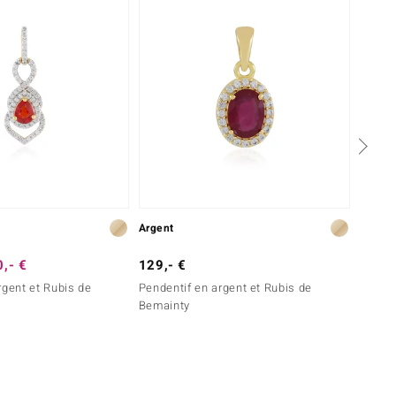
Argent
Argent
,- €
129,- €
149,-
rgent et Rubis de
Pendentif en argent et Rubis de
Penden
Bemainty
Nakta