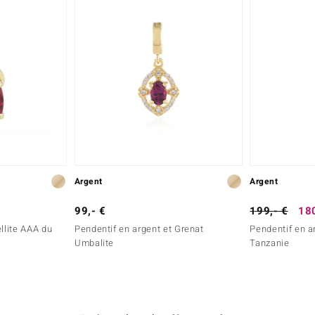
Argent
Argent
99,- €
199,- €
180
llite AAA du
Pendentif en argent et Grenat
Pendentif en a
Umbalite
Tanzanie