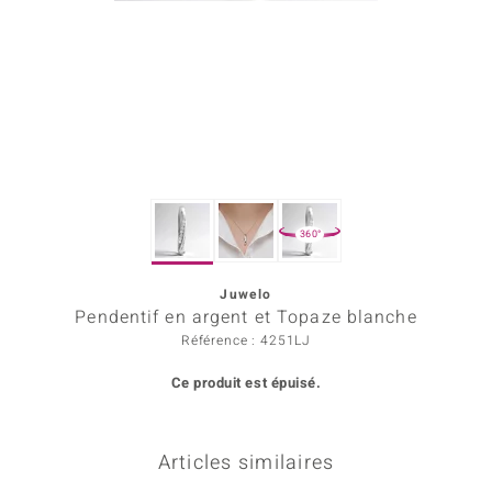
Prince Designs
Chic
d in Berlin
insell
360°
n Vogue
Juwelo
e in Italy
Pendentif en argent et Topaze blanche
 Show
Référence : 4251LJ
Ce produit est épuisé.
o Paraíso
Classics
Articles similaires
remonti