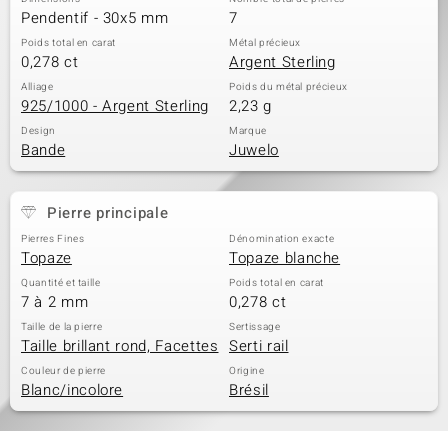
Pendentif - 30x5 mm
7
Poids total en carat
Métal précieux
0,278 ct
Argent Sterling
Alliage
Poids du métal précieux
925/1000 - Argent Sterling
2,23 g
Design
Marque
Bande
Juwelo
Pierre principale
Pierres Fines
Dénomination exacte
Topaze
Topaze blanche
Quantité et taille
Poids total en carat
7 à 2 mm
0,278 ct
Taille de la pierre
Sertissage
Taille brillant rond, Facettes
Serti rail
Couleur de pierre
Origine
Blanc/incolore
Brésil