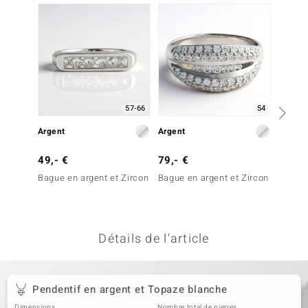
uwelo
 Gems
no Collection
va
57-66
54
o
Arge
Argent
Argent
otenier
49,- €
79,- €
299,-
Bague en argent et Zircon
Bague en argent et Zircon
Bague 
Diaman
Essenc
Détails de l'article
Minerale
Pendentif en argent et Topaze blanche
Dimensions
Nombre total de pierres