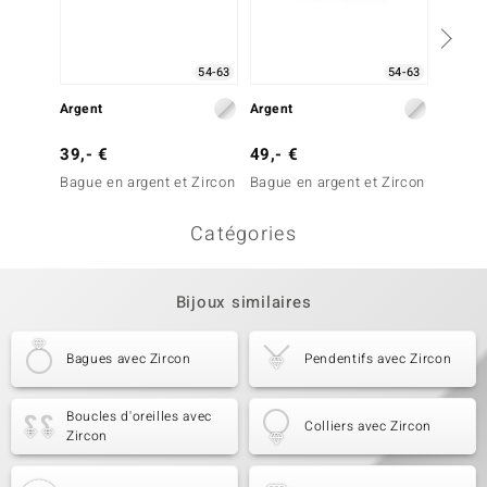
54-63
54-63
Argent
Argent
Argent
39,- €
49,- €
49,- 
Bague en argent et Zircon
Bague en argent et Zircon
Bague 
Catégories
Bijoux similaires
Bagues avec Zircon
Pendentifs avec Zircon
Boucles d'oreilles avec
Colliers avec Zircon
Zircon