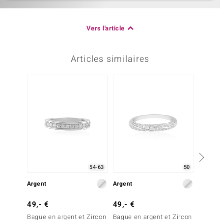
Vers l'article
Articles similaires
Plus q
54-63
50
Argent
Argent
Argent
49,- €
49,- €
39,- 
Bague en argent et Zircon
Bague en argent et Zircon
Bague 