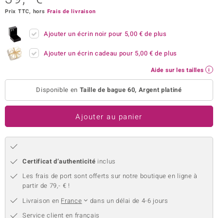
Prix TTC, hors
Frais de livraison
welo
Gems
Ajouter un écrin noir pour
5,00 €
de plus
o Collection
Ajouter un écrin cadeau pour
5,00 €
de plus
Aide sur les tailles
va
Disponible en
Taille de bague 60, Argent platiné
tenier
Ajouter au panier
Certificat d’authenticité
inclus
Les frais de port sont offerts sur notre boutique en ligne à
partir de 79,- € !
inerale
Livraison en
France
dans un délai de 4-6 jours
Service client en français