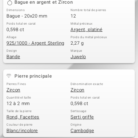
Bague en argent et Zircon
Dimensions
Nombre total de pierres
Bague - 20x20 mm
12
Poids total en carat
Métal précieux
0,598 ct
Argent, platiné
Alliage
Poids du métal précieux
925/1000 - Argent Sterling
2,27 g
Design
Marque
Bande
Juwelo
Pierre principale
Pierres Fines
Dénomination exacte
Zircon
Zircon
Quantité et taille
Poids total en carat
12 à 2 mm
0,598 ct
Taille de la pierre
Sertissage
Rond, Facettes
Serti griffe
Couleur de pierre
Origine
Blanc/incolore
Cambodge