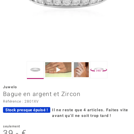
rince Designs
Chic
 in Berlin
nsell
n Vogue
360°
e in Italy
Juwelo
Bague en argent et Zircon
Show
Référence : 2801XV
 Paraíso
Stock presque épuisé !
Il ne reste que 4 articles.
Faites vite
avant qu’il ne soit trop tard !
Classics
seulement
emonti
39,- €