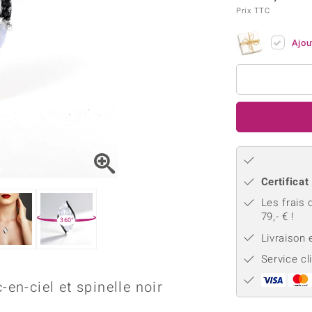
Kyanite
Labrado
tion
C
TPC
Prix TTC
Onyx
Péridot
urelles
C
Vitale Minerale
Sphène
Spinell
Ajou
Tourmaline
Zircon
e
Bleu
Vert
Certificat
Les frais 
79,- € !
360°
Livraison
Service cl
-en-ciel et spinelle noir