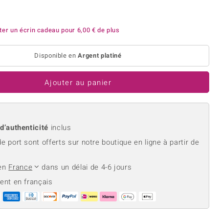
rite
Lapis Lazuli
reation
Nouveau
Perle
hoisir la taille de votre bague
e
Tanzanite
ter un écrin cadeau pour
6,00 €
de plus
Disponible en
Argent platiné
Ajouter au panier
Jaune
 d’authenticité
inclus
de port sont offerts sur notre boutique en ligne à partir de
 en
France
dans un délai de 4-6 jours
ient en français