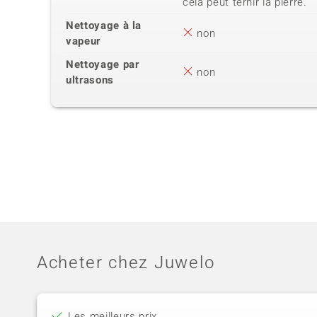
cela peut ternir la pierre.
Nettoyage à la
non
vapeur
Nettoyage par
non
ultrasons
Acheter chez Juwelo
Les meilleurs prix