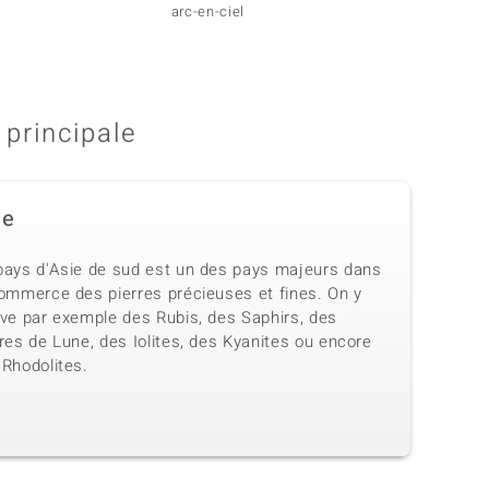
arc-en-ciel
arc-en
 principale
de
pays d'Asie de sud est un des pays majeurs dans
commerce des pierres précieuses et fines. On y
uve par exemple des Rubis, des Saphirs, des
res de Lune, des Iolites, des Kyanites ou encore
 Rhodolites.