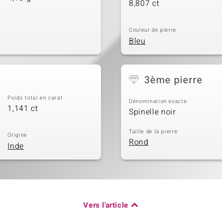
8,807 ct
Couleur de pierre
Bleu
3ème pierre
Poids total en carat
Dénomination exacte
1,141 ct
Spinelle noir
Taille de la pierre
Origine
Rond
Inde
Vers l'article