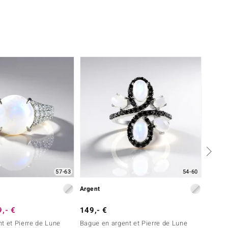
57-63
54-60
Argent
Argent
,- €
149,- €
129,-
t et Pierre de Lune
Bague en argent et Pierre de Lune
Bague 