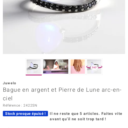
Prince Designs
Chic
d in Berlin
insell
n Vogue
360°
e in Italy
Juwelo
Bague en argent et Pierre de Lune arc-en-
 Show
ciel
o Paraíso
Référence : 2422SN
Classics
Stock presque épuisé !
Il ne reste que 5 articles.
Faites vite
avant qu’il ne soit trop tard !
remonti