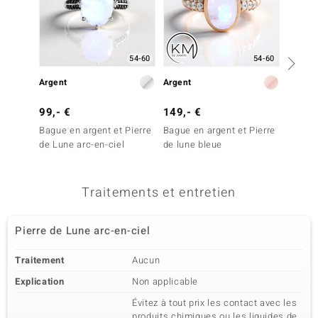
54-60
54-60
Argent
Argent
Argent
99,- €
149,- €
129,-
Bague en argent et Pierre
Bague en argent et Pierre
Bague 
de Lune arc-en-ciel
de lune bleue
de Lun
Traitements et entretien
Pierre de Lune arc-en-ciel
Traitement
Aucun
Explication
Non applicable
Évitez à tout prix les contact avec les
produits chimiques ou les liquides de