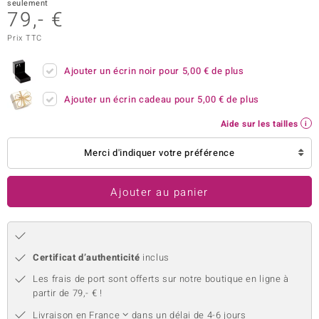
seulement
79,- €
uwelo
Prix TTC
 Gems
Ajouter un écrin noir pour
5,00 €
de plus
no Collection
Ajouter un écrin cadeau pour
5,00 €
de plus
va
Aide sur les tailles
o
Merci d'indiquer votre préférence
otenier
Ajouter au panier
Certificat d’authenticité
inclus
Les frais de port sont offerts sur notre boutique en ligne à
Minerale
partir de 79,- € !
Livraison en
France
dans un délai de 4-6 jours