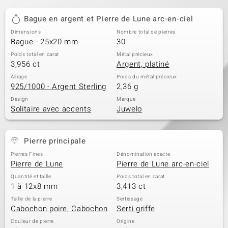
Bague en argent et Pierre de Lune arc-en-ciel
Dimensions
Nombre total de pierres
Bague - 25x20 mm
30
Poids total en carat
Métal précieux
3,956 ct
Argent, platiné
Alliage
Poids du métal précieux
925/1000 - Argent Sterling
2,36 g
Design
Marque
Solitaire avec accents
Juwelo
Pierre principale
Pierres Fines
Dénomination exacte
Pierre de Lune
Pierre de Lune arc-en-ciel
Quantité et taille
Poids total en carat
1 à 12x8 mm
3,413 ct
Taille de la pierre
Sertissage
Cabochon poire, Cabochon
Serti griffe
Couleur de pierre
Origine