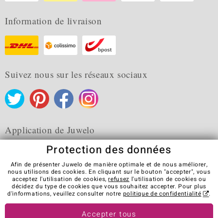
Information de livraison
Suivez nous sur les réseaux sociaux
Application de Juwelo
Protection des données
Afin de présenter Juwelo de manière optimale et de nous améliorer,
nous utilisons des cookies. En cliquant sur le bouton "accepter", vous
acceptez l'utilisation de cookies,
refusez
l'utilisation de cookies ou
CGV
Protection des données
Cookies
décidez du type de cookies que vous souhaitez accepter. Pour plus
Mentions légales
Contact
Révocation du contrat
d'informations, veuillez consulter notre
politique de confidentialité
.
Visit our stores in other countries:
Accepter tous