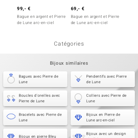
99,- €
69,- €
129,-
Bague en argent et Pierre
Bague en argent et Pierre
Bague 
de Lune arc-en-ciel
de Lune arc-en-ciel
de Lun
Melo E
Catégories
Bijoux similaires
Bagues avec Pierre de
Pendentifs avec Pierre
Lune
de Lune
Boucles d'oreilles avec
Colliers avec Pierre de
Pierre de Lune
Lune
Bracelets avec Pierre de
Bijoux en Pierre de
Lune
Lune arc-en-ciel
Bijoux avec un design
Bijoux en pierre Bleu