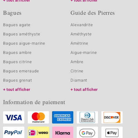
tout afficher
tout afficher
Bagues
Guide des Pierres
Bagues agate
Alexandrite
Bagues améthyste
Améthyste
Bagues aigue-marine
Amétrine
Bagues ambre
Aigue-marine
Bagues citrine
Ambre
Bagues emeraude
Citrine
Bagues grenat
Diamant
tout afficher
tout afficher
Information de paiement