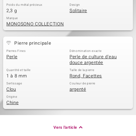
Poids du métal précieux
Design
2,3 g
Solitaire
Marque
MONOSONO COLLECTION
Pierre principale
Pierres Fines
Dénomination exacte
Perle
Perle de culture d'eau
douce argentée
Quantité et taille
Taille de la pierre
1 à 8 mm
Rond, Facettes
Sertissage
Couleur de pierre
Clou
argenté
Origine
Chine
Vers l'article