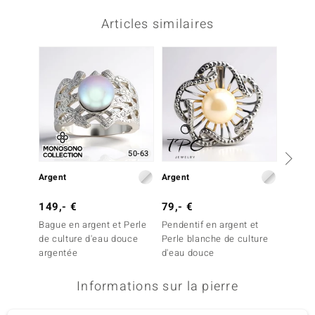
Articles similaires
Plus q
50-63
Argent
Argent
Argent
149,- €
79,- €
99,- 
Bague en argent et Perle
Pendentif en argent et
Bague 
de culture d'eau douce
Perle blanche de culture
blanch
argentée
d'eau douce
douce
Informations sur la pierre