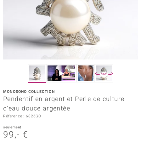
Prince Designs
Chic
d in Berlin
insell
n Vogue
360°
e in Italy
MONOSONO COLLECTION
Pendentif en argent et Perle de culture
 Show
d'eau douce argentée
o Paraíso
Référence : 6826GO
Classics
seulement
99,- €
remonti