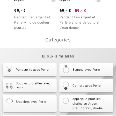
99,- €
69,- €
59,- €
149,-
Pendentif en argent et
Pendentif en argent et
Penden
Perle Ming de couleur
Perle blanche de culture
Perle 
pourpre
d'eau douce
pourpr
Catégories
Bijoux similaires
Pendentifs avec Perle
Bagues avec Perle
Boucles d'oreilles avec
Colliers avec Perle
Perle
approprié pour les
Bracelets avec Perle
chaîns en Argent
Sterling 925, rhodié