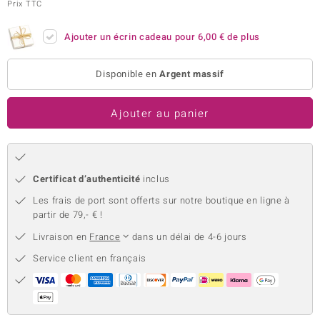
Prix TTC
uwelo
Ajouter un écrin cadeau pour
6,00 €
de plus
 Gems
Disponible en
Argent massif
no Collection
va
Ajouter au panier
o
otenier
Certificat d’authenticité
inclus
Les frais de port sont offerts sur notre boutique en ligne à
partir de 79,- € !
Livraison en
France
dans un délai de 4-6 jours
Service client en français
Minerale