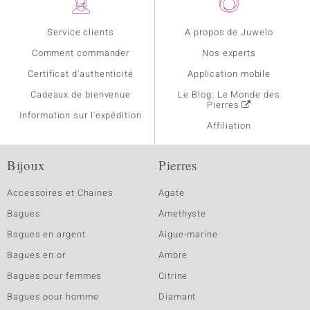
Service clients
A propos de Juwelo
Comment commander
Nos experts
Certificat d'authenticité
Application mobile
Cadeaux de bienvenue
Le Blog: Le Monde des
Pierres
Information sur l'expédition
Affiliation
Bijoux
Pierres
Accessoires et Chaines
Agate
Bagues
Amethyste
Bagues en argent
Aigue-marine
Bagues en or
Ambre
Bagues pour femmes
Citrine
Bagues pour homme
Diamant