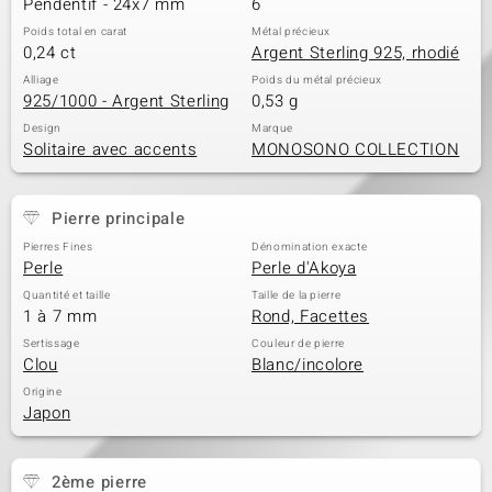
Pendentif - 24x7 mm
6
Poids total en carat
Métal précieux
0,24 ct
Argent Sterling 925, rhodié
Alliage
Poids du métal précieux
925/1000 - Argent Sterling
0,53 g
Design
Marque
Solitaire avec accents
MONOSONO COLLECTION
Pierre principale
Pierres Fines
Dénomination exacte
Perle
Perle d'Akoya
Quantité et taille
Taille de la pierre
1 à 7 mm
Rond, Facettes
Sertissage
Couleur de pierre
Clou
Blanc/incolore
Origine
Japon
2ème pierre