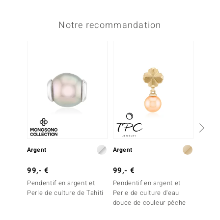
Notre recommandation
Argent
Argent
Argent
99,- €
99,- €
99,- 
Pendentif en argent et
Pendentif en argent et
Penden
Perle de culture de Tahiti
Perle de culture d'eau
Perle d
douce de couleur pêche
douce 