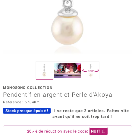
Prince Designs
Chic
d in Berlin
insell
n Vogue
360°
e in Italy
MONOSONO COLLECTION
Pendentif en argent et Perle d'Akoya
 Show
Référence : 6784KY
o Paraíso
Stock presque épuisé !
Il ne reste que 2 articles.
Faites vite
avant qu’il ne soit trop tard !
Classics
remonti
20,- €
de réduction avec le code:
NUIT