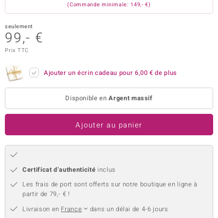
(Commande minimale: 149,- €)
uwelo
seulement
 Gems
99,- €
Prix TTC
no Collection
va
Ajouter un écrin cadeau pour
6,00 €
de plus
o
Disponible en
Argent massif
otenier
Ajouter au panier
Certificat d’authenticité
inclus
Les frais de port sont offerts sur notre boutique en ligne à
Minerale
partir de 79,- € !
Livraison en
France
dans un délai de 4-6 jours