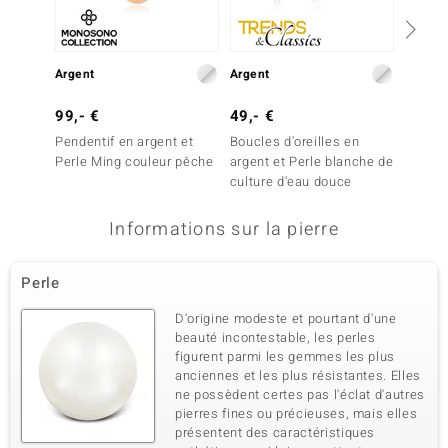
Argent
Argent
Argent
99,- €
49,- €
49,- 
Pendentif en argent et
Boucles d'oreilles en
Penden
Perle Ming couleur pêche
argent et Perle blanche de
Perle 
culture d'eau douce
d'eau 
Informations sur la pierre
Perle
D'origine modeste et pourtant d'une
beauté incontestable, les perles
figurent parmi les gemmes les plus
anciennes et les plus résistantes. Elles
ne possèdent certes pas l'éclat d'autres
pierres fines ou précieuses, mais elles
présentent des caractéristiques