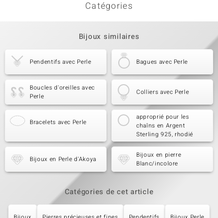
Catégories
Bijoux similaires
Pendentifs avec Perle
Bagues avec Perle
Boucles d'oreilles avec
Colliers avec Perle
Perle
approprié pour les
Bracelets avec Perle
chaîns en Argent
Sterling 925, rhodié
Bijoux en pierre
Bijoux en Perle d'Akoya
Blanc/incolore
Catégories de cet article
Bijoux
Pierres précieuses et fines
Pendentifs
Bijoux Perle