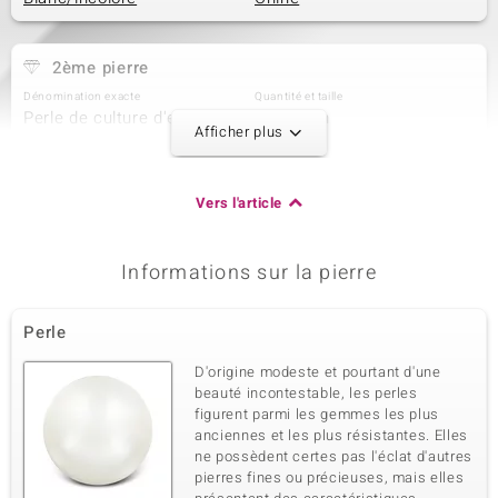
2ème pierre
Dénomination exacte
Quantité et taille
Perle de culture d'eau
1 à 6 mm
Afficher plus
douce blanche
Taille de la pierre
Origine
Rond
Chine
Vers l'article
3ème pierre
Informations sur la pierre
Dénomination exacte
Quantité et taille
Saphir bleu de Tuléar
1 à 3,5 mm
Perle
Poids total en carat
Taille de la pierre
0,238 ct
Rond
D'origine modeste et pourtant d'une
Sertissage
Origine
beauté incontestable, les perles
Serti clos
Madagascar
figurent parmi les gemmes les plus
anciennes et les plus résistantes. Elles
ne possèdent certes pas l'éclat d'autres
pierres fines ou précieuses, mais elles