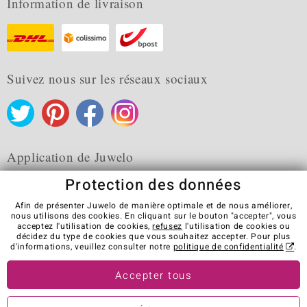
Information de livraison
Suivez nous sur les réseaux sociaux
Application de Juwelo
Protection des données
Afin de présenter Juwelo de manière optimale et de nous améliorer,
nous utilisons des cookies. En cliquant sur le bouton "accepter", vous
acceptez l'utilisation de cookies,
refusez
l'utilisation de cookies ou
CGV
Protection des données
Cookies
décidez du type de cookies que vous souhaitez accepter. Pour plus
Mentions légales
Contact
Révocation du contrat
d'informations, veuillez consulter notre
politique de confidentialité
.
Visit our stores in other countries:
Accepter tous