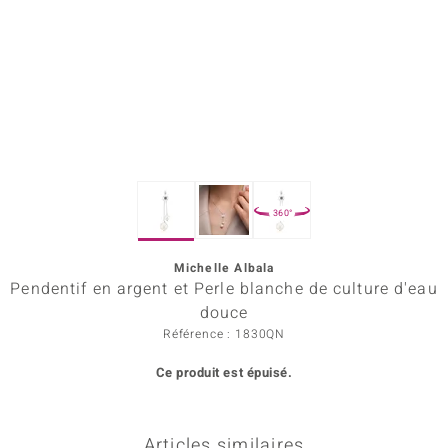
Prince Designs
Chic
d in Berlin
insell
360°
n Vogue
Michelle Albala
e in Italy
Pendentif en argent et Perle blanche de culture d'eau
 Show
douce
Référence : 1830QN
o Paraíso
Ce produit est épuisé.
Classics
remonti
Articles similaires