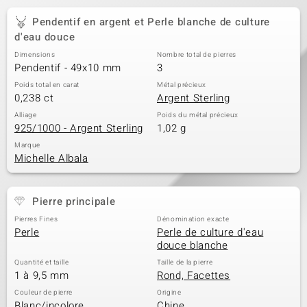
Pendentif en argent et Perle blanche de culture
d'eau douce
Dimensions
Nombre total de pierres
Pendentif - 49x10 mm
3
Poids total en carat
Métal précieux
0,238 ct
Argent Sterling
Alliage
Poids du métal précieux
925/1000 - Argent Sterling
1,02 g
Marque
Michelle Albala
Pierre principale
Pierres Fines
Dénomination exacte
Perle
Perle de culture d'eau
douce blanche
Quantité et taille
Taille de la pierre
1 à 9,5 mm
Rond, Facettes
Couleur de pierre
Origine
Blanc/incolore
Chine