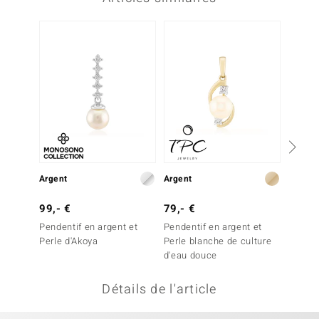
uwelo
 Gems
no Collection
va
o
otenier
Argent
Argent
Argent
99,- €
79,- €
99,- 
Pendentif en argent et
Pendentif en argent et
Penden
Perle d'Akoya
Perle blanche de culture
Perle 
d'eau douce
Minerale
Détails de l'article