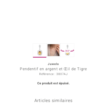
Prince Designs
Chic
d in Berlin
insell
360°
n Vogue
Juwelo
e in Italy
Pendentif en argent et Œil de Tigre
 Show
Référence : 3807AJ
Ce produit est épuisé.
o Paraíso
Classics
Articles similaires
remonti