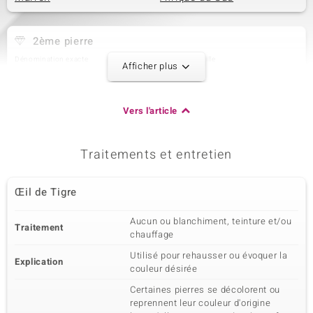
2ème pierre
Dénomination exacte
Quantité et taille
Afficher plus
Topaze blanche
1 à 2,2 mm
Poids total en carat
Taille de la pierre
0,055 ct
Taille brillant rond
Vers l'article
Sertissage
Origine
Serti clos
Brésil
Traitements et entretien
3ème pierre
Œil de Tigre
Dénomination exacte
Quantité et taille
Topaze blanche
21 à 1,6 mm
Aucun ou blanchiment, teinture et/ou
Traitement
Poids total en carat
Taille de la pierre
chauffage
0,426 ct
Taille brillant rond
Utilisé pour rehausser ou évoquer la
Sertissage
Origine
Explication
couleur désirée
Pavage
Brésil
Certaines pierres se décolorent ou
reprennent leur couleur d'origine