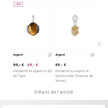
-30%
uwelo
 Gems
no Collection
va
o
Argent
Argent
Argent
otenier
99,- €
69,- €
69,- €
39,- 
Pendentif en argent et Œil
Pendentif en argent et
Pendent
de Tigre
Quartz rutile (Cheveux de
de Tig
Vénus)
Détails de l'article
Minerale