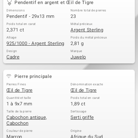
Pendentif en argent et Œil de Tigre
Dimensions
Nombre total de pierres
Pendentif - 29x13 mm
23
Poids total en carat
Métal précieux
2,371 ct
Argent Sterling
Alliage
Poids du métal précieux
925/1000 - Argent Sterling
2,81 g
Design
Marque
Cadre
Juwelo
Pierre principale
Pierres Fines
Dénomination exacte
Œil de Tigre
Œil de Tigre
Quantité et taille
Poids total en carat
1 à 9x7 mm
1,89 ct
Taille de la pierre
Sertissage
Cabochon antique,
Serti griffe
Cabochon
Couleur de pierre
Origine
Marron
Afrique du Sud