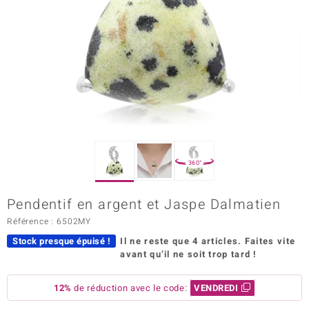
Prince Designs
Chic
d in Berlin
insell
n Vogue
360°
e in Italy
Pendentif en argent et Jaspe Dalmatien
 Show
Référence : 6502MY
Stock presque épuisé !
Il ne reste que 4 articles.
Faites vite
o Paraíso
avant qu’il ne soit trop tard !
Classics
12%
de réduction avec le code:
VENDREDI
remonti