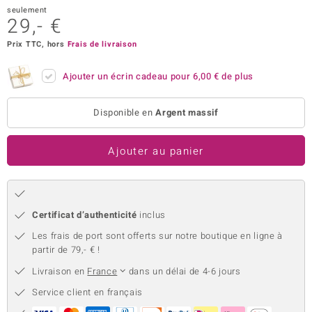
seulement
uwelo
29,- €
Prix TTC, hors
Frais de livraison
 Gems
no Collection
Ajouter un écrin cadeau pour
6,00 €
de plus
va
Disponible en
Argent massif
o
Ajouter au panier
otenier
Certificat d’authenticité
inclus
Les frais de port sont offerts sur notre boutique en ligne à
partir de 79,- € !
Livraison en
France
dans un délai de 4-6 jours
Minerale
Service client en français