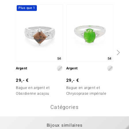
Plus que 1
54
54
Argent
Argent
Argent
29,- €
29,- €
39,- 
Bague en argent et
Bague en argent et
Bague 
Obsidienne acajou
Chrysoprase impériale
Dalmat
Catégories
Bijoux similaires