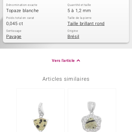
Dénomination exacte
Quantité et taille
Topaze blanche
5 à 1,2 mm
Poids total en carat
Taille de la pierre
0,045 ct
Taille brillant rond
Sertissage
Origine
Pavage
Brésil
Vers l'article
Articles similaires
-43%