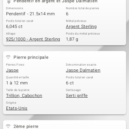
Pendentif en argent et Jaspe Dalmatien
Dimensions
Nombre total de pierres
Pendentif - 21.5x14 mm
6
Poids total en carat
Métal précieux
6,045 ct
Argent Sterling
Alliage
Poids du métal précieux
925/1000 - Argent Sterling
1,87 g
Pierre principale
Pierres Fines
Dénomination exacte
Jaspe
Jaspe Dalmatien
Quantité et taille
Poids total en carat
1 à 12 mm
6 ct
Taille de la pierre
Sertissage
Trillion, Cabochon
Serti griffe
Origine
Etats-Unis
2ème pierre