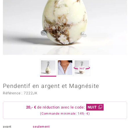
Prince Designs
Chic
d in Berlin
insell
n Vogue
360°
e in Italy
Pendentif en argent et Magnésite
 Show
Référence : 7222JK
o Paraíso
20,- €
de réduction avec le code:
NUIT
Classics
(Commande minimale: 149,- €)
remonti
avant
seulement