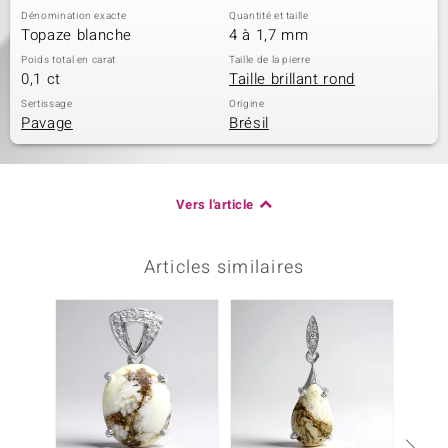
Dénomination exacte
Quantité et taille
Topaze blanche
4 à 1,7 mm
Poids total en carat
Taille de la pierre
0,1 ct
Taille brillant rond
Sertissage
Origine
Pavage
Brésil
Vers l'article
Articles similaires