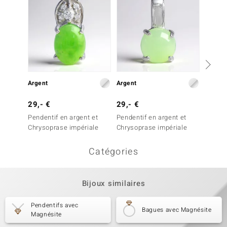
Argent
Argent
Argent
29,- €
29,- €
39,- 
Pendentif en argent et
Pendentif en argent et
Penden
Chrysoprase impériale
Chrysoprase impériale
Chryso
Catégories
Bijoux similaires
Pendentifs avec
Bagues avec Magnésite
Magnésite