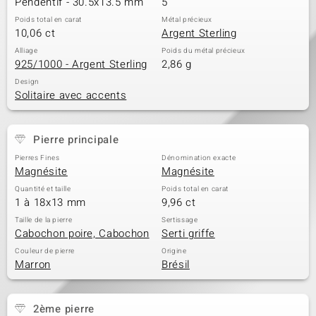
Pendentif - 30.5x13.5 mm
5
Poids total en carat
Métal précieux
10,06 ct
Argent Sterling
Alliage
Poids du métal précieux
925/1000 - Argent Sterling
2,86 g
Design
Solitaire avec accents
Pierre principale
Pierres Fines
Dénomination exacte
Magnésite
Magnésite
Quantité et taille
Poids total en carat
1 à 18x13 mm
9,96 ct
Taille de la pierre
Sertissage
Cabochon poire, Cabochon
Serti griffe
Couleur de pierre
Origine
Marron
Brésil
2ème pierre