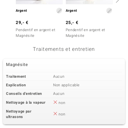
Argent
Argent
Argent
29,- €
25,- €
39,- 
Pendentif en argent et
Pendentif en argent et
Penden
Magnésite
Magnésite
Quartz
Traitements et entretien
Magnésite
Traitement
Aucun
Explication
Non applicable
Conseils d'entretien
Aucun
Nettoyage à la vapeur
non
Nettoyage par
non
ultrasons