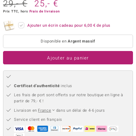
29,- €
25,- €
uwelo
Prix TTC, hors
Frais de livraison
 Gems
Ajouter un écrin cadeau pour
6,00 €
de plus
no Collection
Disponible en
Argent massif
va
Ajouter au panier
o
otenier
Certificat d’authenticité
inclus
Les frais de port sont offerts sur notre boutique en ligne à
partir de 79,- € !
Livraison en
France
dans un délai de 4-6 jours
Service client en français
Minerale