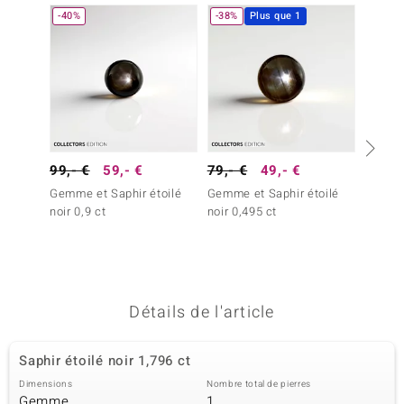
-40%
-38%
Plus que 1
uwelo
 Gems
no Collection
va
99,- €
59,- €
79,- €
49,- €
o
Argent
Gemme et Saphir étoilé
Gemme et Saphir étoilé
otenier
49,- 
noir 0,9 ct
noir 0,495 ct
Penden
Topaze
Détails de l'article
Minerale
Saphir étoilé noir 1,796 ct
Dimensions
Nombre total de pierres
Gemme
1