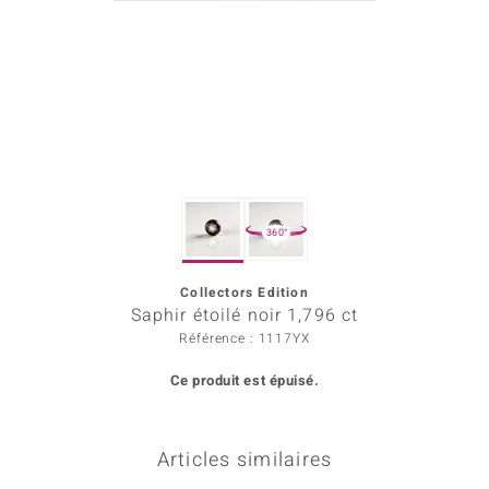
Prince Designs
Chic
d in Berlin
insell
360°
n Vogue
Collectors Edition
e in Italy
Saphir étoilé noir 1,796 ct
 Show
Référence : 1117YX
Ce produit est épuisé.
o Paraíso
Classics
Articles similaires
remonti