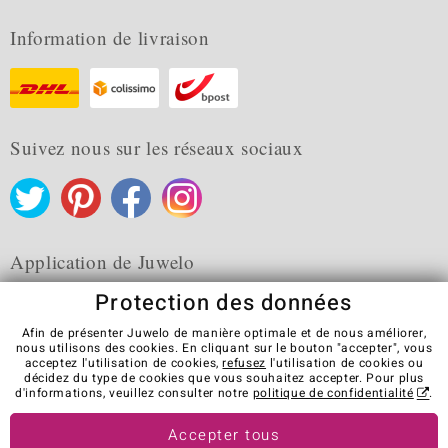
Information de livraison
Suivez nous sur les réseaux sociaux
Application de Juwelo
Protection des données
Afin de présenter Juwelo de manière optimale et de nous améliorer,
nous utilisons des cookies. En cliquant sur le bouton "accepter", vous
acceptez l'utilisation de cookies,
refusez
l'utilisation de cookies ou
CGV
Protection des données
Cookies
décidez du type de cookies que vous souhaitez accepter. Pour plus
Mentions légales
Contact
Révocation du contrat
d'informations, veuillez consulter notre
politique de confidentialité
.
Visit our stores in other countries:
Accepter tous