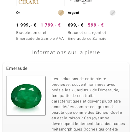
Or
Argent
Or
1 999,- €
1 799,- €
699,- €
599,- €
2 499
Bracelet en or et
Bracelet en argent et
Bracele
Emeraude de Zambie AAA
Emeraude de Zambie
Emera
Informations sur la pierre
Emeraude
Les inclusions de cette pierre
précieuse, souvent nommées avec
poésie les « Jardins » de l'émeraude,
font partie de ses traits
caractéristiques et doivent plutôt être
considérées comme des grains de
beauté que comme des tâches. Quelle
en est la raison ? Ces joyaux se
développent lentement dans des roches
métamorphiques (roches qui ont été