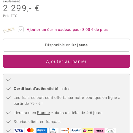
seulement
2 299,- €
uwelo
Prix TTC
 Gems
Ajouter un écrin cadeau pour
8,00 €
de plus
no Collection
va
Disponible en
Or jaune
o
Ajouter au panier
otenier
Certificat d’authenticité
inclus
Les frais de port sont offerts sur notre boutique en ligne à
partir de 79,- € !
Livraison en
France
dans un délai de 4-6 jours
Minerale
Service client en français