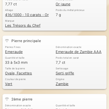
7,77 ct
Or jaune
Alliage
Poids du métal précieux
416/1000 - 10 carats - Or
7 g
Marque
Les Trésors du Chef
Pierre principale
Pierres Fines
Dénomination exacte
Emeraude
Emeraude de Zambie AAA
Quantité et taille
Poids total en carat
33 à 5x3 mm
7,7 ct
Taille de la pierre
Sertissage
Ovale, Facettes
Serti griffe
Couleur de pierre
Origine
Vert
Zambie
2ème pierre
Dénomination exacte
Quantité et taille