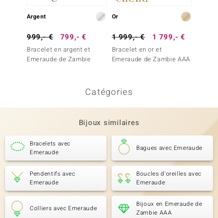
Argent
Or
Argent
999,- €
799,- €
1 999,- €
1 799,- €
999,-
Bracelet en argent et
Bracelet en or et
Bracele
Emeraude de Zambie
Emeraude de Zambie AAA
Emerau
Catégories
Bijoux similaires
Bracelets avec
Bagues avec Emeraude
Emeraude
Pendentifs avec
Boucles d'oreilles avec
Emeraude
Emeraude
Bijoux en Emeraude de
Colliers avec Emeraude
Zambie AAA