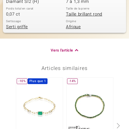
Diamant SI2 (H)
7 à 1,3 mm
Poids total en carat
Taille de la pierre
0,07 ct
Taille brillant rond
Sertissage
Origine
Serti griffe
Afrique
Vers l'article
Articles similaires
-10%
Plus que 1
-14%
-20%