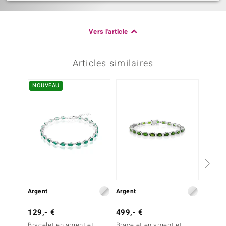
Vers l'article
Articles similaires
NOUVEAU
-20%
Argent
Argent
Or
129,- €
499,- €
2 499
Bracelet en argent et
Bracelet en argent et
Bracele