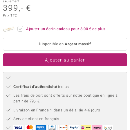
seulement
399,- €
uwelo
Prix TTC
 Gems
Ajouter un écrin cadeau pour
8,00 €
de plus
no Collection
va
Disponible en
Argent massif
o
Ajouter au panier
otenier
Certificat d’authenticité
inclus
Les frais de port sont offerts sur notre boutique en ligne à
partir de 79,- € !
Livraison en
France
dans un délai de 4-6 jours
Minerale
Service client en français