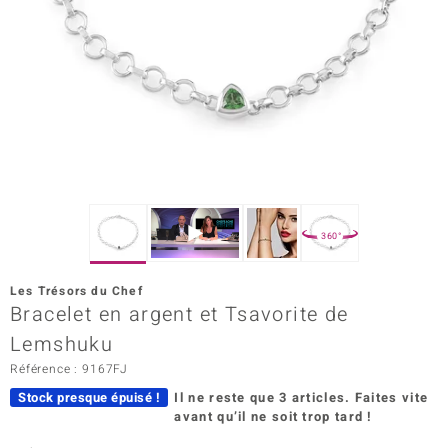
Prince Designs
Chic
d in Berlin
insell
n Vogue
360°
e in Italy
Les Trésors du Chef
Bracelet en argent et Tsavorite de
 Show
Lemshuku
o Paraíso
Référence : 9167FJ
Classics
Stock presque épuisé !
Il ne reste que 3 articles.
Faites vite
avant qu’il ne soit trop tard !
remonti