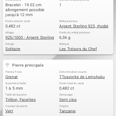
Dimensions
Nombre total de pierres
Bracelet - 19.02 cm
1
allongement possible
jusqu'à 12 mm
Poids total en carat
Métal précieux
0,482 ct
Argent Sterling 925, rhodié
Alliage
Poids du métal précieux
925/1000 - Argent Sterling
6,36 g
Design
Marque
Solitaire
Les Trésors du Chef
Pierre principale
Pierres Fines
Dénomination exacte
Grenat
TTsavorite de Lemshuku
Quantité et taille
Poids total en carat
1 à 5 mm
0,482 ct
Taille de la pierre
Sertissage
Trillion, Facettes
Serti clos
Couleur de pierre
Origine
Vert
Tanzanie