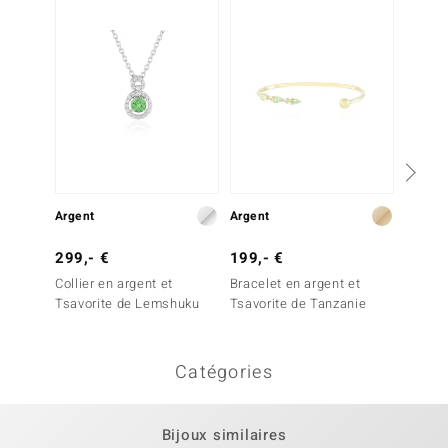
Plus q
Argent
Argent
Argent
299,- €
199,- €
149,-
Collier en argent et
Bracelet en argent et
Bracele
Tsavorite de Lemshuku
Tsavorite de Tanzanie
Quartz 
Catégories
Bijoux similaires