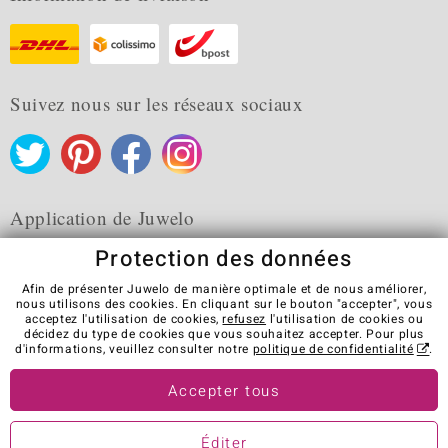
Suivez nous sur les réseaux sociaux
Application de Juwelo
Protection des données
Afin de présenter Juwelo de manière optimale et de nous améliorer,
nous utilisons des cookies. En cliquant sur le bouton "accepter", vous
acceptez l'utilisation de cookies,
refusez
l'utilisation de cookies ou
CGV
Protection des données
Cookies
décidez du type de cookies que vous souhaitez accepter. Pour plus
Mentions légales
Contact
Révocation du contrat
d'informations, veuillez consulter notre
politique de confidentialité
.
Visit our stores in other countries:
Accepter tous
Éditer