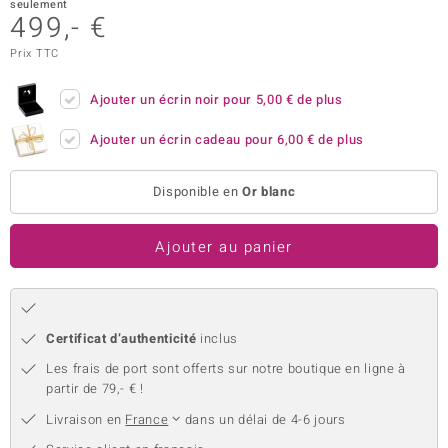
seulement
499,- €
uwelo
Prix TTC
 Gems
Ajouter un écrin noir pour
5,00 €
de plus
no Collection
Ajouter un écrin cadeau pour
6,00 €
de plus
va
o
Disponible en
Or blanc
otenier
Ajouter au panier
Certificat d’authenticité
inclus
Les frais de port sont offerts sur notre boutique en ligne à
partir de 79,- € !
Minerale
Livraison en
France
dans un délai de 4-6 jours