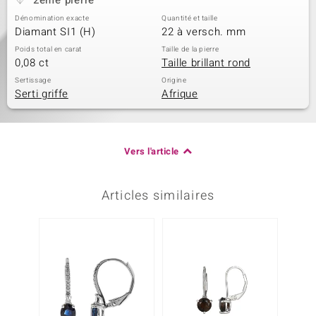
2ème pierre
Dénomination exacte
Quantité et taille
Diamant SI1 (H)
22 à versch. mm
Poids total en carat
Taille de la pierre
0,08 ct
Taille brillant rond
Sertissage
Origine
Serti griffe
Afrique
Vers l'article
Articles similaires
-20%