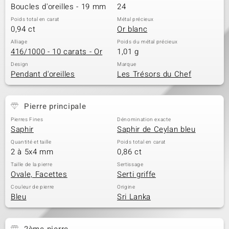
Boucles d'oreilles - 19 mm
24
Poids total en carat
Métal précieux
0,94 ct
Or blanc
Alliage
Poids du métal précieux
416/1000 - 10 carats - Or
1,01 g
Design
Marque
Pendant d'oreilles
Les Trésors du Chef
Pierre principale
Pierres Fines
Dénomination exacte
Saphir
Saphir de Ceylan bleu
Quantité et taille
Poids total en carat
2 à 5x4 mm
0,86 ct
Taille de la pierre
Sertissage
Ovale, Facettes
Serti griffe
Couleur de pierre
Origine
Bleu
Sri Lanka