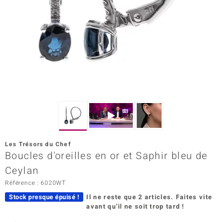
Prince Designs
Chic
d in Berlin
insell
n Vogue
e in Italy
Les Trésors du Chef
Boucles d'oreilles en or et Saphir bleu de
 Show
Ceylan
o Paraíso
Référence : 6020WT
Classics
Stock presque épuisé !
Il ne reste que 2 articles.
Faites vite
avant qu’il ne soit trop tard !
remonti