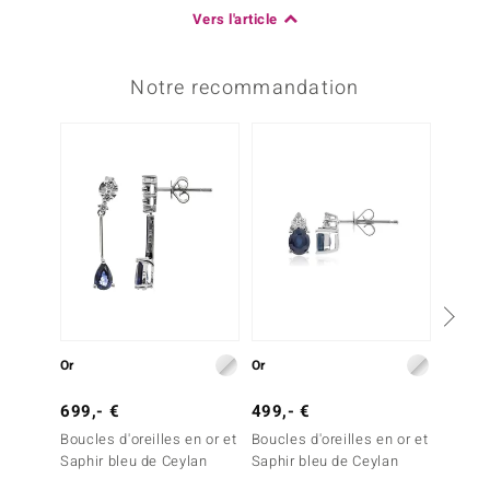
Vers l'article
Notre recommandation
-4%
Or
Or
Or
699,- €
499,- €
499,-
Boucles d'oreilles en or et
Boucles d'oreilles en or et
Boucles
Saphir bleu de Ceylan
Saphir bleu de Ceylan
Saphir