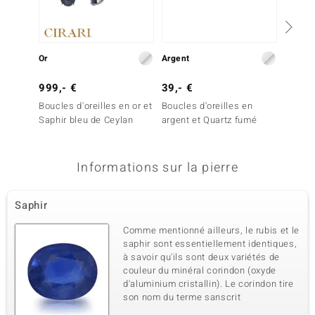
Or
Argent
Or
999,- €
39,- €
499,-
Boucles d'oreilles en or et
Boucles d'oreilles en
Boucles
Saphir bleu de Ceylan
argent et Quartz fumé
Saphir
Informations sur la pierre
Saphir
Comme mentionné ailleurs, le rubis et le
saphir sont essentiellement identiques,
à savoir qu'ils sont deux variétés de
couleur du minéral corindon (oxyde
d'aluminium cristallin). Le corindon tire
son nom du terme sanscrit