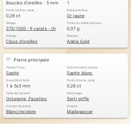
Boucles d'oreilles - 5 mm
1
Poids total en carat
Métal précieux
0,28 ct
Or jaune
Alliage
Poids du métal précieux
375/1000 - 9 carats - Or
0,37 g
Design
Marque
Clous d'oreilles
Adela Gold
Pierre principale
Pierres Fines
Dénomination exacte
Saphir
Saphir blanc
Quantité et taille
Poids total en carat
1 à 5x3 mm
0,28 ct
Taille de la pierre
Sertissage
Octagone, Facettes
Serti griffe
Couleur de pierre
Origine
Blanc/incolore
Madagascar