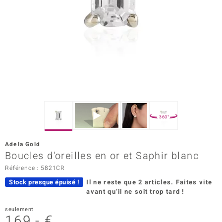
Prince Designs
Chic
d in Berlin
insell
n Vogue
360°
e in Italy
Adela Gold
Boucles d'oreilles en or et Saphir blanc
 Show
Référence : 5821CR
o Paraíso
Stock presque épuisé !
Il ne reste que 2 articles.
Faites vite
avant qu’il ne soit trop tard !
Classics
seulement
remonti
169,- €