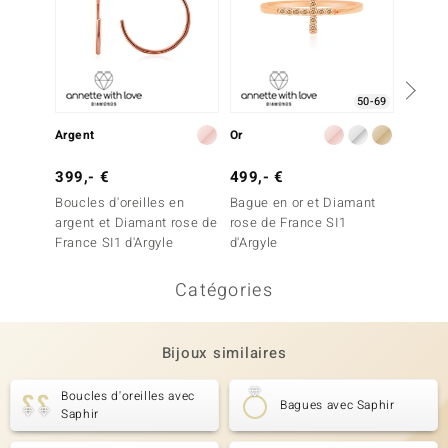
50-69
Argent
Or
Or
399,- €
499,- €
1 199
Boucles d'oreilles en
Bague en or et Diamant
Pendent
argent et Diamant rose de
rose de France SI1
Diaman
France SI1 d'Argyle
d'Argyle
SI1 d'A
Catégories
Bijoux similaires
Boucles d'oreilles avec
Bagues avec Saphir
Saphir