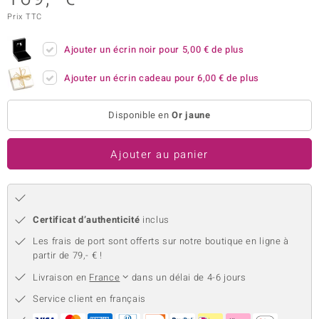
Prix TTC
uwelo
 Gems
Ajouter un écrin noir pour
5,00 €
de plus
no Collection
Ajouter un écrin cadeau pour
6,00 €
de plus
va
Disponible en
Or jaune
o
Ajouter au panier
otenier
Certificat d’authenticité
inclus
Les frais de port sont offerts sur notre boutique en ligne à
partir de 79,- € !
Livraison en
France
dans un délai de 4-6 jours
Minerale
Service client en français