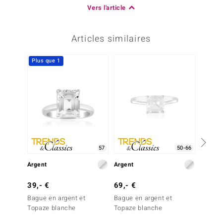
Vers l'article
Articles similaires
Plus que 1
57
50-66
Argent
Argent
Argent
39,- €
69,- €
149,-
Bague en argent et
Bague en argent et
Bague 
Topaze blanche
Topaze blanche
blanc 