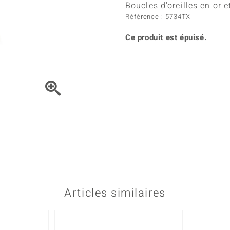
Kyanite
Labrado
Boucles d'oreilles en or 
tion
C
TPC
Onyx
Péridot
Référence : 5734TX
urelles
C
Vitale Minerale
Sphène
Spinell
Ce produit est épuisé.
Tourmaline
Zircon
e
Bleu
Vert
Cliquez sur la vidéo et 
Articles similaires