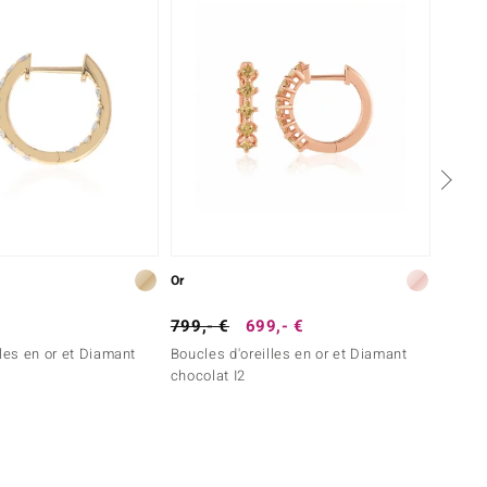
Or
Or
799,- €
699,- €
2 299
lles en or et Diamant
Boucles d'oreilles en or et Diamant
Boucle
chocolat I2
SI1 (G