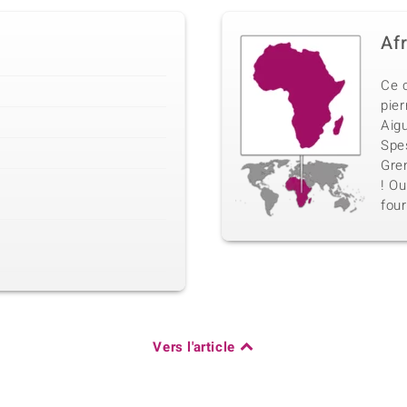
Af
Ce 
pier
Aig
Spe
Gren
! Ou
four
Vers l'article