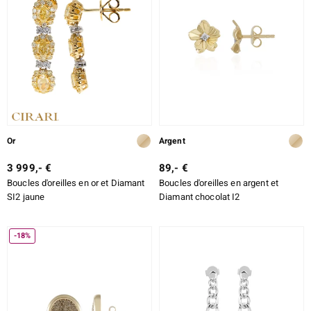
Or
Argent
3 999,- €
89,- €
Boucles d'oreilles en or et Diamant
Boucles d'oreilles en argent et
SI2 jaune
Diamant chocolat I2
-18%