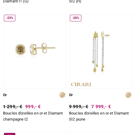
Diamant I1 (G)
SI2 (H)
-23%
-20%
Or
Or
1 299,- €
999,- €
9 999,- €
7 999,- €
Boucles d'oreilles en or et Diamant
Boucles d'oreilles en or et Diamant
champagne I2
SI2 jaune