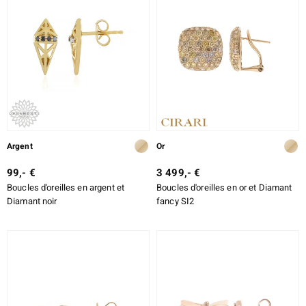
ALLIAGE
TAILLE EXACTE
e Designs
SERTISSAGE
erlin
Argent
Or
ue
99,- €
3 499,- €
Italy
Boucles d'oreilles en argent et
Boucles d'oreilles en or et Diamant
Diamant noir
fancy SI2
aíso
ics
ti