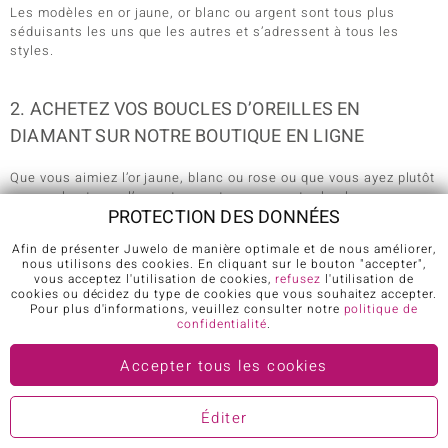
Les modèles en or jaune, or blanc ou argent sont tous plus
séduisants les uns que les autres et s’adressent à tous les
styles.
2. ACHETEZ VOS BOUCLES D’OREILLES EN
DIAMANT SUR NOTRE BOUTIQUE EN LIGNE
Que vous aimiez l’or jaune, blanc ou rose ou que vous ayez plutôt
un penchant pour l’argent, vous trouverez votre bonheur
PROTECTION DES DONNÉES
facilement parmi la collection proposée de boucles d’oreilles
diamant.
Afin de présenter Juwelo de manière optimale et de nous améliorer,
nous utilisons des cookies. En cliquant sur le bouton "accepter",
Nous aimons vous faire plaisir, c’est pourquoi nous recherchons
vous acceptez l'utilisation de cookies,
refusez
l'utilisation de
des créations originales et tendance, mais à la fois
cookies ou décidez du type de cookies que vous souhaitez accepter.
intemporelles et élégantes, ainsi que des boucles d’oreilles plus
Pour plus d'informations, veuillez consulter notre
politique de
discrètes et plus classiques.
confidentialité
.
Laissez-vous séduire par ces modèles et vous dénichez celui qui
Accepter tous les cookies
reflète au mieux votre personnalité, celui qui au premier coup
d’œil, vous séduit parce qu’il vous correspond.
Éditer
Serties sur des pendants d’oreilles ou sur des puces, c’est vous
qui choisissez, dans tous les cas, ces boucles d’oreilles