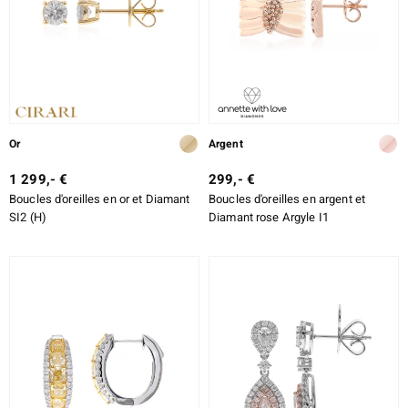
lection
Or
Argent
1 299,- €
299,- €
Boucles d'oreilles en or et Diamant
Boucles d'oreilles en argent et
r
SI2 (H)
Diamant rose Argyle I1
le