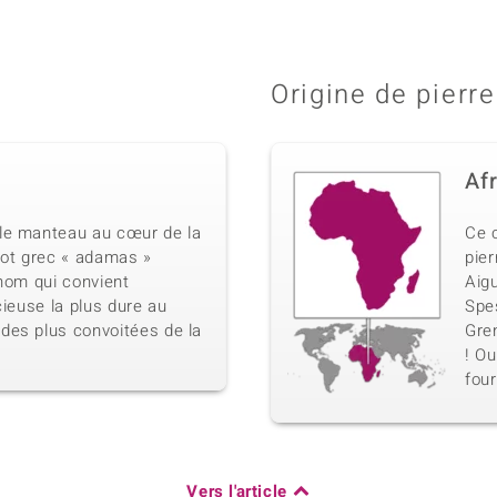
Origine de pierre
Af
le manteau au cœur de la
Ce 
mot grec « adamas »
pier
n nom qui convient
Aig
cieuse la plus dure au
Spe
des plus convoitées de la
Gren
! Ou
four
Vers l'article