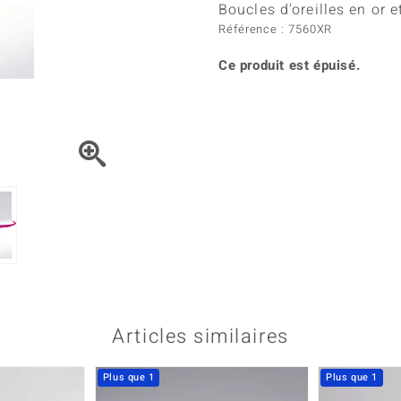
Kyanite
Labrado
Boucles d'oreilles en or
tion
C
TPC
Onyx
Péridot
Référence : 7560XR
urelles
C
Vitale Minerale
Sphène
Spinell
Ce produit est épuisé.
Tourmaline
Zircon
e
Bleu
Vert
Articles similaires
Plus que 1
Plus que 1