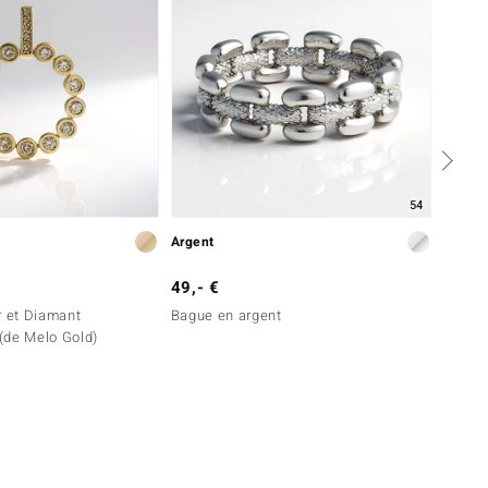
54
Argent
Argent
49,- €
399,-
r et Diamant
Bague en argent
Boucle
(de Melo Gold)
Diama