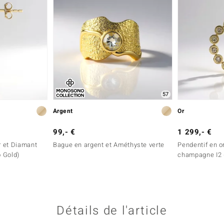
57
Argent
Or
99,- €
1 299,- €
r et Diamant
Bague en argent et Améthyste verte
Pendentif en o
 Gold)
champagne I2 
Détails de l'article