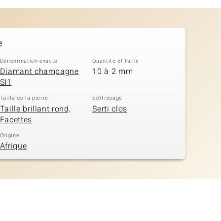
e
Dénomination exacte
Quantité et taille
Diamant champagne
10 à 2 mm
SI1
Taille de la pierre
Sertissage
Taille brillant rond,
Serti clos
Facettes
Origine
Afrique