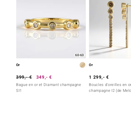
60-63
Or
Or
399,- €
349,- €
1 299,- €
Bague en or et Diamant champagne
Boucles d'oreilles en o
SI1
champagne I2 (de Melo