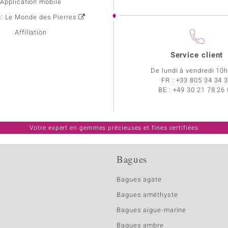
Application mobile
g: Le Monde des Pierres
Affiliation
Service client
De lundi à vendredi 10
FR :
+33 805 34 34 
BE :
+49 30 21 78 26
Votre expert en gemmes précieuses et fines certifiées
Bagues
Bagues agate
Bagues améthyste
Bagues aigue-marine
Bagues ambre