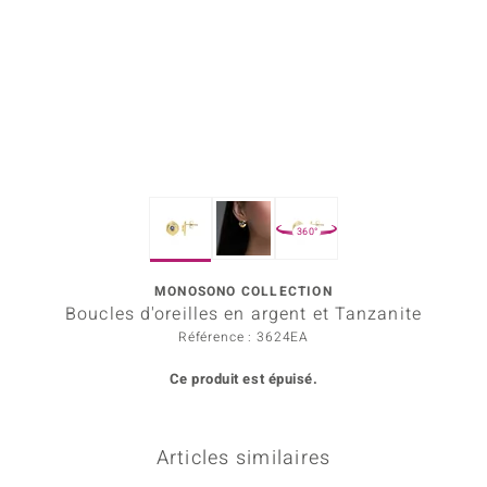
rince Designs
Chic
 in Berlin
nsell
360°
n Vogue
MONOSONO COLLECTION
e in Italy
Boucles d'oreilles en argent et Tanzanite
Show
Référence : 3624EA
Ce produit est épuisé.
 Paraíso
Classics
Articles similaires
emonti