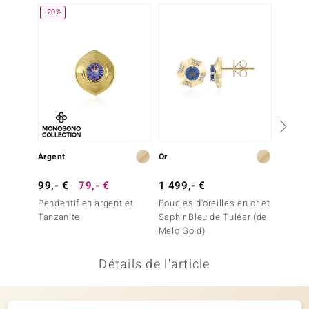
-20%
Plus q
welo
Gems
o Collection
va
Argent
Or
Or
tenier
99,- €
79,- €
1 499,- €
399,-
Pendentif en argent et
Boucles d'oreilles en or et
Boucles
Tanzanite
Saphir Bleu de Tuléar (de
Tanzan
Melo Gold)
Détails de l'article
inerale