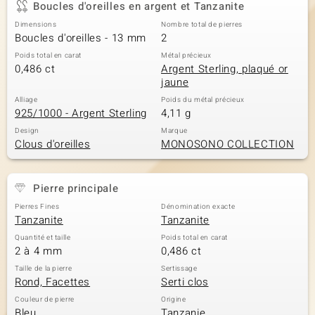
Boucles d'oreilles en argent et Tanzanite
Dimensions
Nombre total de pierres
Boucles d'oreilles - 13 mm
2
Poids total en carat
Métal précieux
0,486 ct
Argent Sterling, plaqué or
jaune
Alliage
Poids du métal précieux
925/1000 - Argent Sterling
4,11 g
Design
Marque
Clous d'oreilles
MONOSONO COLLECTION
Pierre principale
Pierres Fines
Dénomination exacte
Tanzanite
Tanzanite
Quantité et taille
Poids total en carat
2 à 4 mm
0,486 ct
Taille de la pierre
Sertissage
Rond, Facettes
Serti clos
Couleur de pierre
Origine
Bleu
Tanzanie