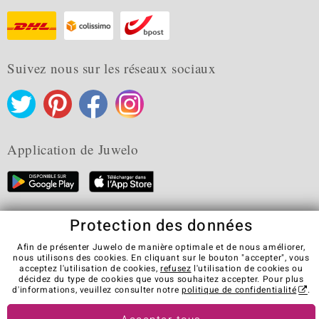
Suivez nous sur les réseaux sociaux
Application de Juwelo
Protection des données
CGV
Protection des données
Cookies
Mentions légales
Contact
Révocation du contrat
Afin de présenter Juwelo de manière optimale et de nous améliorer,
nous utilisons des cookies. En cliquant sur le bouton "accepter", vous
Visit our stores in other countries:
acceptez l'utilisation de cookies,
refusez
l'utilisation de cookies ou
décidez du type de cookies que vous souhaitez accepter. Pour plus
d'informations, veuillez consulter notre
politique de confidentialité
.
© Juwelo Deutschland GmbH (une société de elumeo SE)