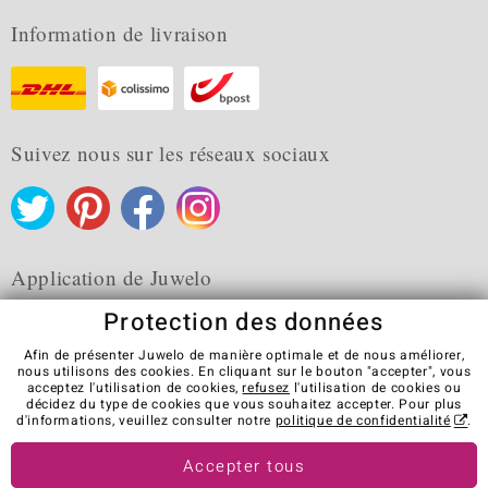
Information de livraison
Suivez nous sur les réseaux sociaux
Application de Juwelo
Protection des données
Afin de présenter Juwelo de manière optimale et de nous améliorer,
nous utilisons des cookies. En cliquant sur le bouton "accepter", vous
acceptez l'utilisation de cookies,
refusez
l'utilisation de cookies ou
CGV
Protection des données
Cookies
décidez du type de cookies que vous souhaitez accepter. Pour plus
Mentions légales
Contact
Révocation du contrat
d'informations, veuillez consulter notre
politique de confidentialité
.
Visit our stores in other countries:
Accepter tous