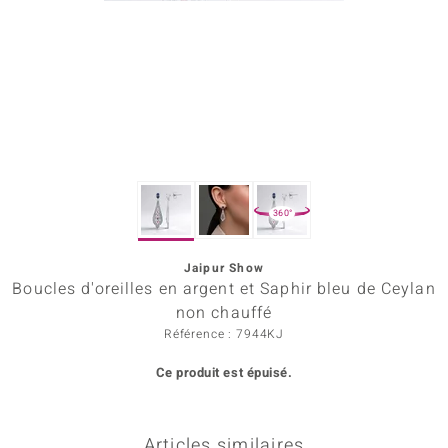
Prince Designs
Chic
d in Berlin
insell
360°
n Vogue
Jaipur Show
e in Italy
Boucles d'oreilles en argent et Saphir bleu de Ceylan
 Show
non chauffé
Référence : 7944KJ
o Paraíso
Ce produit est épuisé.
Classics
remonti
Articles similaires