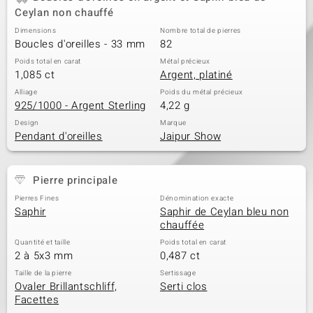
Ceylan non chauffé
Dimensions
Nombre total de pierres
Boucles d'oreilles - 33 mm
82
Poids total en carat
Métal précieux
1,085 ct
Argent, platiné
Alliage
Poids du métal précieux
925/1000 - Argent Sterling
4,22 g
Design
Marque
Pendant d'oreilles
Jaipur Show
Pierre principale
Pierres Fines
Dénomination exacte
Saphir
Saphir de Ceylan bleu non
chauffée
Quantité et taille
Poids total en carat
2 à 5x3 mm
0,487 ct
Taille de la pierre
Sertissage
Ovaler Brillantschliff,
Serti clos
Facettes