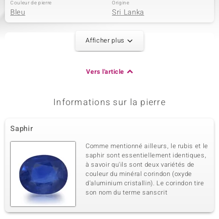
Couleur de pierre
Origine
Bleu
Sri Lanka
Afficher plus
2ème pierre
Dénomination exacte
Quantité et taille
Tourmaline rose du Nigéria
8 à 1,5 mm
Vers l'article
Poids total en carat
Taille de la pierre
0,112 ct
Taille brillant rond
Sertissage
Origine
Informations sur la pierre
Serti clos
Nigéria
Saphir
3ème pierre
Comme mentionné ailleurs, le rubis et le
Dénomination exacte
Quantité et taille
saphir sont essentiellement identiques,
Zircon
72 à 1 mm
à savoir qu'ils sont deux variétés de
couleur du minéral corindon (oxyde
Poids total en carat
Taille de la pierre
0,486 ct
Rond
d'aluminium cristallin). Le corindon tire
son nom du terme sanscrit
Sertissage
Origine
Pavage
Cambodge