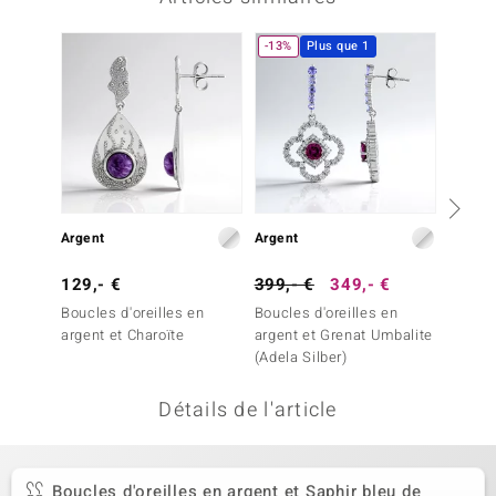
uwelo
-13%
Plus que 1
 Gems
no Collection
va
o
Argent
Argent
Argent
otenier
129,- €
399,- €
349,- €
129,-
Boucles d'oreilles en
Boucles d'oreilles en
Boucles
argent et Charoïte
argent et Grenat Umbalite
argent
(Adela Silber)
Détails de l'article
Minerale
Boucles d'oreilles en argent et Saphir bleu de