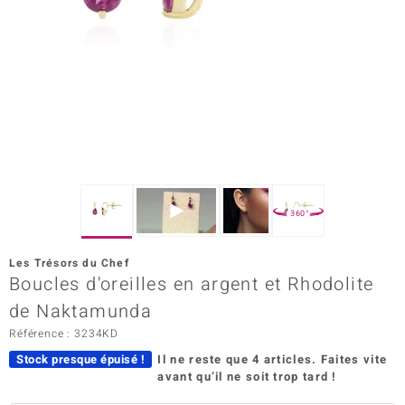
Prince Designs
Chic
d in Berlin
insell
n Vogue
360°
e in Italy
Les Trésors du Chef
Boucles d'oreilles en argent et Rhodolite
 Show
de Naktamunda
o Paraíso
Référence : 3234KD
Classics
Stock presque épuisé !
Il ne reste que 4 articles.
Faites vite
avant qu’il ne soit trop tard !
remonti