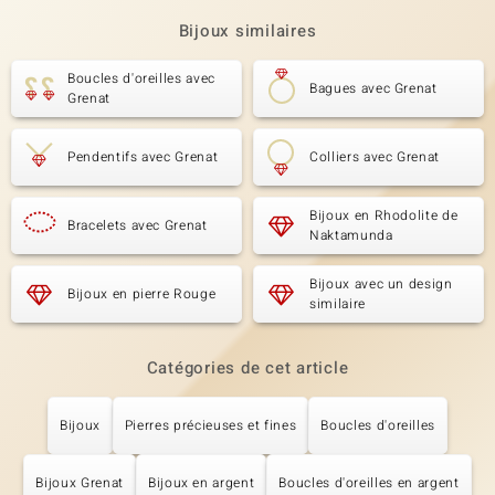
Bijoux similaires
Boucles d'oreilles avec
Bagues avec Grenat
Grenat
Pendentifs avec Grenat
Colliers avec Grenat
Bijoux en Rhodolite de
Bracelets avec Grenat
Naktamunda
Bijoux avec un design
Bijoux en pierre Rouge
similaire
Catégories de cet article
Bijoux
Pierres précieuses et fines
Boucles d'oreilles
Bijoux Grenat
Bijoux en argent
Boucles d'oreilles en argent