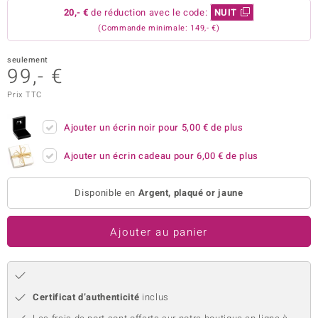
20,- €
de réduction avec le code:
NUIT
uwelo
(Commande minimale: 149,- €)
 Gems
seulement
99,- €
no Collection
Prix TTC
va
Ajouter un écrin noir pour
5,00 €
de plus
o
Ajouter un écrin cadeau pour
6,00 €
de plus
otenier
Disponible en
Argent, plaqué or jaune
Ajouter au panier
Minerale
Certificat d’authenticité
inclus