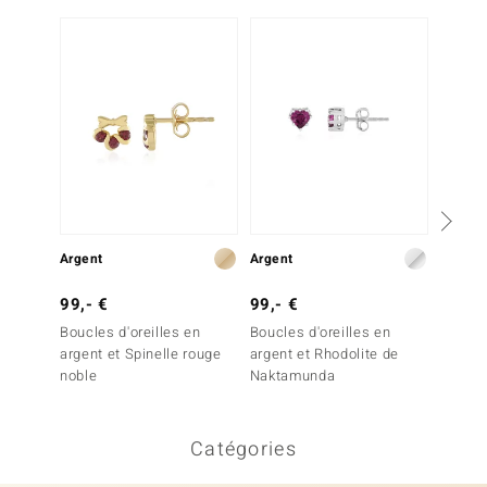
Argent
Argent
Argent
99,- €
99,- €
99,- 
Boucles d'oreilles en
Boucles d'oreilles en
Boucles
argent et Spinelle rouge
argent et Rhodolite de
argent 
noble
Naktamunda
Catégories