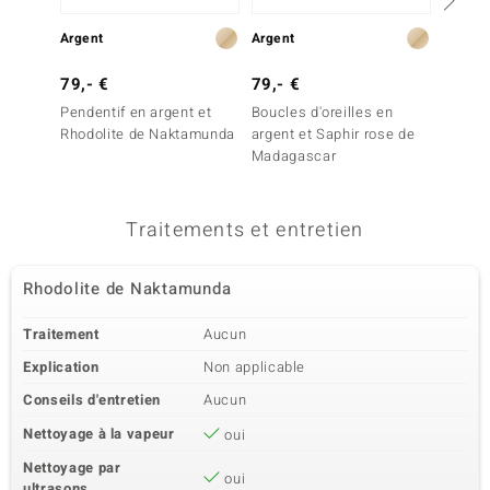
Argent
Argent
Argent
79,- €
79,- €
79,- 
Pendentif en argent et
Boucles d'oreilles en
Boucles
Rhodolite de Naktamunda
argent et Saphir rose de
argent
Madagascar
du Nig
Traitements et entretien
Rhodolite de Naktamunda
Traitement
Aucun
Explication
Non applicable
Conseils d'entretien
Aucun
Nettoyage à la vapeur
oui
Nettoyage par
oui
ultrasons