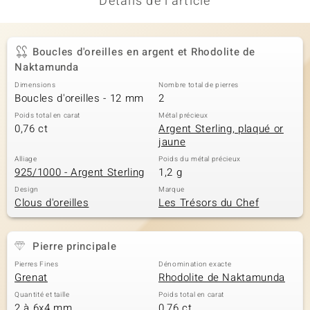
Détails de l'article
Boucles d'oreilles en argent et Rhodolite de
Naktamunda
Dimensions
Nombre total de pierres
Boucles d'oreilles - 12 mm
2
Poids total en carat
Métal précieux
0,76 ct
Argent Sterling, plaqué or
jaune
Alliage
Poids du métal précieux
925/1000 - Argent Sterling
1,2 g
Design
Marque
Clous d'oreilles
Les Trésors du Chef
Pierre principale
Pierres Fines
Dénomination exacte
Grenat
Rhodolite de Naktamunda
Quantité et taille
Poids total en carat
2 à 6x4 mm
0,76 ct