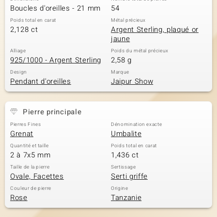
Boucles d'oreilles - 21 mm
54
Poids total en carat
Métal précieux
2,128 ct
Argent Sterling, plaqué or
jaune
Alliage
Poids du métal précieux
925/1000 - Argent Sterling
2,58 g
Design
Marque
Pendant d'oreilles
Jaipur Show
Pierre principale
Pierres Fines
Dénomination exacte
Grenat
Umbalite
Quantité et taille
Poids total en carat
2 à 7x5 mm
1,436 ct
Taille de la pierre
Sertissage
Ovale, Facettes
Serti griffe
Couleur de pierre
Origine
Rose
Tanzanie