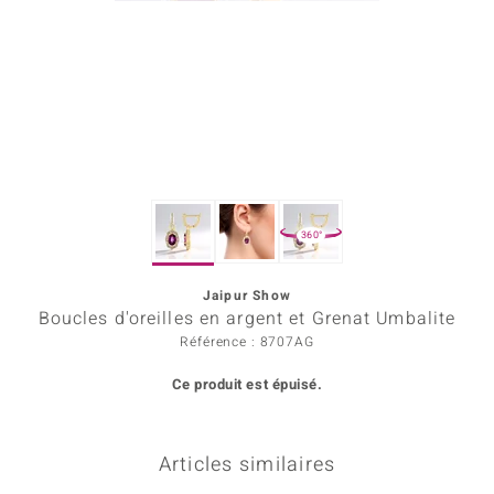
Prince Designs
Chic
d in Berlin
insell
360°
n Vogue
Jaipur Show
e in Italy
Boucles d'oreilles en argent et Grenat Umbalite
 Show
Référence : 8707AG
Ce produit est épuisé.
o Paraíso
Classics
Articles similaires
remonti