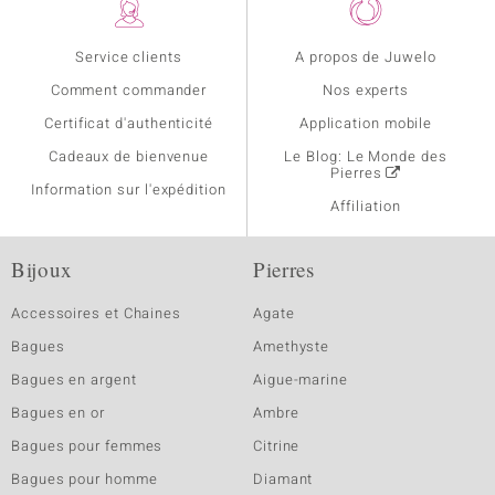
Service clients
A propos de Juwelo
Comment commander
Nos experts
Certificat d'authenticité
Application mobile
Cadeaux de bienvenue
Le Blog: Le Monde des
Pierres
Information sur l'expédition
Affiliation
Bijoux
Pierres
Accessoires et Chaines
Agate
Bagues
Amethyste
Bagues en argent
Aigue-marine
Bagues en or
Ambre
Bagues pour femmes
Citrine
Bagues pour homme
Diamant