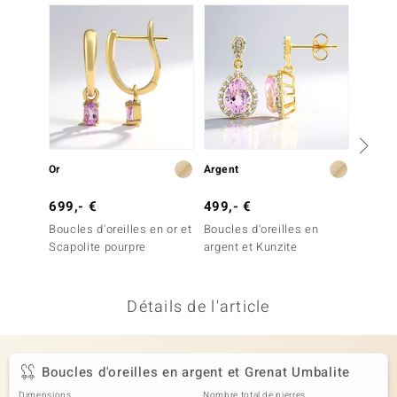
uwelo
 Gems
no Collection
va
o
Or
Argent
Argent
otenier
699,- €
499,- €
99,- 
Boucles d'oreilles en or et
Boucles d'oreilles en
Boucles
Scapolite pourpre
argent et Kunzite
argent
Détails de l'article
Minerale
Boucles d'oreilles en argent et Grenat Umbalite
Dimensions
Nombre total de pierres