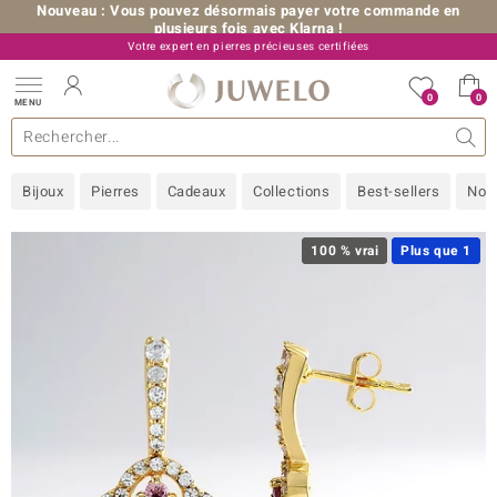
Nouveau : Vous pouvez désormais payer votre commande en
plusieurs fois avec Klarna !
Votre expert en pierres précieuses certifiées
+33 (0) 176 54 10 36
0
0
MENU
les collections
e bijoux
erres précieuses
s de A à Z
Ventes-flash
Design
Généralités
Pierres préférées
Métal Précieux
Bon à savoir
Juwelo
Pierres précieuses par couleur
Taille de bague
Nos conseils
old
Bijoux
Pierres
Cadeaux
Collections
Best-sellers
Nou
NI
 with Love
100 % vrai
Plus que 1
Nature
rong
ors Edition
ana