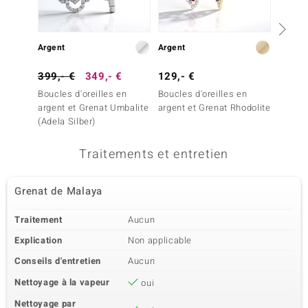
Serti griffe
Cambodge
Argent
Argent
Argent
4ème pierre
Dénomination exacte
399,- €
349,- €
Quantité et taille
129,- €
299,-
Zircon
2 à 1,8 mm
Boucles d'oreilles en
Boucles d'oreilles en
Boucles
Poids total en carat
Taille de la pierre
argent et Grenat Umbalite
argent et Grenat Rhodolite
argent 
0,065 ct
Rond
(Adela Silber)
Sertissage
Origine
Pavage
Cambodge
Traitements et entretien
5ème pierre
Grenat de Malaya
Dénomination exacte
Quantité et taille
Traitement
Aucun
Zircon
54 à 1,5 mm
Poids total en carat
Explication
Non applicable
Taille de la pierre
1,077 ct
Rond
Conseils d'entretien
Aucun
Sertissage
Origine
Pavage
Cambodge
Nettoyage à la vapeur
oui
Nettoyage par