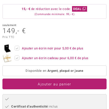
uwelo
15,- €
de réduction avec le code:
DEAL
(Commande minimale: 99,- €)
 Gems
seulement
no Collection
149,- €
va
Prix TTC
o
Ajouter un écrin noir pour
5,00 €
de plus
otenier
Ajouter un écrin cadeau pour
6,00 €
de plus
Disponible en
Argent, plaqué or jaune
Ajouter au panier
Minerale
Certificat d’authenticité
inclus