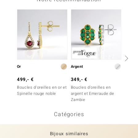
-13%
Or
Argent
Argent
499,- €
349,- €
399,-
Boucles d'oreilles en or et
Boucles d'oreilles en
Boucles
Spinelle rouge noble
argent et Emeraude de
argent
Zambie
Zambi
Catégories
Bijoux similaires