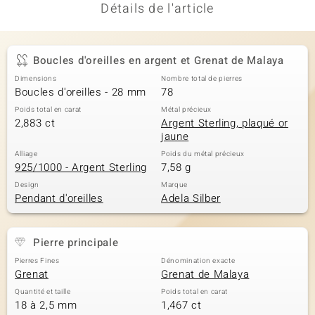
Détails de l'article
Boucles d'oreilles en argent et Grenat de Malaya
Dimensions
Nombre total de pierres
Boucles d'oreilles - 28 mm
78
Poids total en carat
Métal précieux
2,883 ct
Argent Sterling, plaqué or
jaune
Alliage
Poids du métal précieux
925/1000 - Argent Sterling
7,58 g
Design
Marque
Pendant d'oreilles
Adela Silber
Pierre principale
Pierres Fines
Dénomination exacte
Grenat
Grenat de Malaya
Quantité et taille
Poids total en carat
18 à 2,5 mm
1,467 ct