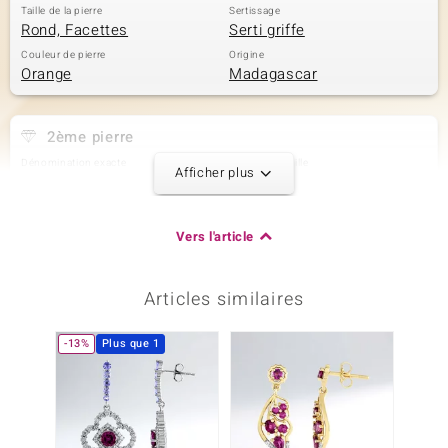
Taille de la pierre
Sertissage
Rond, Facettes
Serti griffe
Couleur de pierre
Origine
Orange
Madagascar
2ème pierre
Dénomination exacte
Quantité et taille
Afficher plus
Zircon
2 à 2,5 mm
Poids total en carat
Taille de la pierre
0,175 ct
Rond
Vers l'article
Sertissage
Origine
Serti griffe
Cambodge
Articles similaires
3ème pierre
-13%
Plus que 1
Dénomination exacte
Quantité et taille
Zircon
2 à 2 mm
Poids total en carat
Taille de la pierre
0,099 ct
Rond
Sertissage
Origine