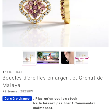
Prince Designs
Chic
d in Berlin
insell
n Vogue
360°
e in Italy
Adela Silber
Boucles d'oreilles en argent et Grenat de
 Show
Malaya
o Paraíso
Référence : 2825UW
Classics
Dernière chance
: Plus qu’un seul en stock !
Ne le laissez pas filer ! Commandez
remonti
maintenant.