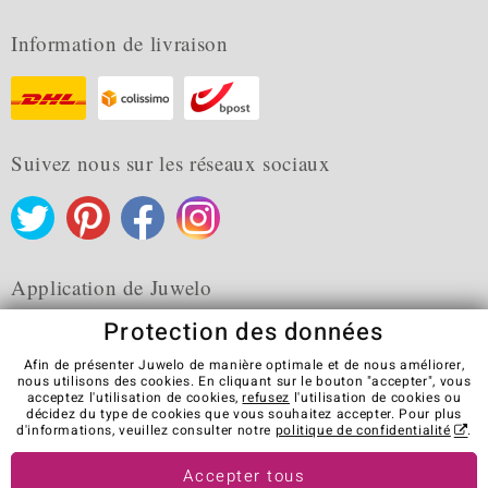
Information de livraison
Suivez nous sur les réseaux sociaux
Application de Juwelo
Protection des données
Afin de présenter Juwelo de manière optimale et de nous améliorer,
nous utilisons des cookies. En cliquant sur le bouton "accepter", vous
acceptez l'utilisation de cookies,
refusez
l'utilisation de cookies ou
CGV
Protection des données
Cookies
décidez du type de cookies que vous souhaitez accepter. Pour plus
Mentions légales
Contact
Révocation du contrat
d'informations, veuillez consulter notre
politique de confidentialité
.
Visit our stores in other countries:
Accepter tous