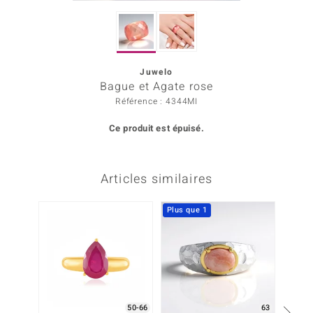
Prince Designs
Juwelo
Chic
Bague et Agate rose
Référence : 4344MI
d in Berlin
Ce produit est épuisé.
insell
n Vogue
Articles similaires
e in Italy
Plus que 1
 Show
o Paraíso
Classics
remonti
50-66
63