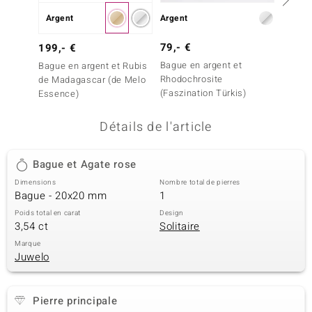
Argent
uwelo
Argent
Argent
79,- €
199,-
199,- €
 Gems
Bague en argent et
Bague 
Bague en argent et Rubis
no Collection
Rhodochrosite
Morgan
de Madagascar (de Melo
(Faszination Türkis)
Essence)
va
Détails de l'article
o
otenier
Bague et Agate rose
Dimensions
Nombre total de pierres
Bague - 20x20 mm
1
Poids total en carat
Design
3,54 ct
Solitaire
Marque
Juwelo
Minerale
Pierre principale