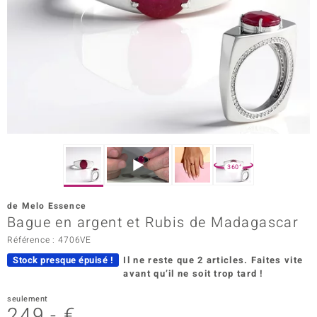
Prince Designs
Chic
d in Berlin
insell
n Vogue
360°
e in Italy
de Melo Essence
Bague en argent et Rubis de Madagascar
 Show
Référence : 4706VE
o Paraíso
Stock presque épuisé !
Il ne reste que 2 articles.
Faites vite
avant qu’il ne soit trop tard !
Classics
seulement
remonti
249,- €