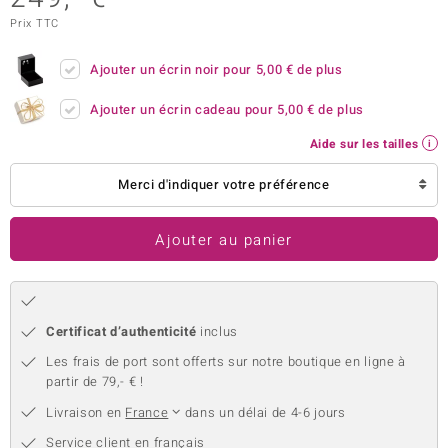
Prix TTC
uwelo
 Gems
Ajouter un écrin noir pour
5,00 €
de plus
no Collection
Ajouter un écrin cadeau pour
5,00 €
de plus
Aide sur les tailles
va
Merci d'indiquer votre préférence
o
otenier
Ajouter au panier
Certificat d’authenticité
inclus
Les frais de port sont offerts sur notre boutique en ligne à
partir de 79,- € !
Minerale
Livraison en
France
dans un délai de 4-6 jours
Service client en français