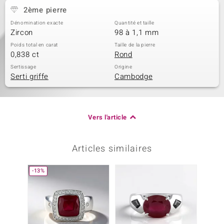
2ème pierre
Dénomination exacte
Quantité et taille
Zircon
98 à 1,1 mm
Poids total en carat
Taille de la pierre
0,838 ct
Rond
Sertissage
Origine
Serti griffe
Cambodge
Vers l'article
Articles similaires
-13%