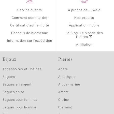
Service clients
A propos de Juwelo
Comment commander
Nos experts
Certificat d'authenticité
Application mobile
Cadeaux de bienvenue
Le Blog: Le Monde des
Pierres
Information sur l'expédition
Affiliation
Bijoux
Pierres
Accessoires et Chaines
Agate
Bagues
Amethyste
Bagues en argent
Aigue-marine
Bagues en or
Ambre
Bagues pour femmes
Citrine
Bagues pour homme
Diamant