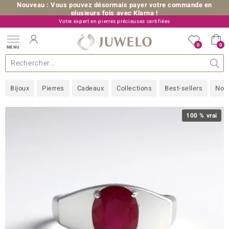
Nouveau : Vous pouvez désormais payer votre commande en
plusieurs fois avec Klarna !
Votre expert en pierres précieuses certifiées
+33 (0) 176 54 10 36
0
0
MENU
les collections
e bijoux
erres précieuses
s de A à Z
Ventes-flash
Design
Généralités
Pierres préférées
Métal Précieux
Bon à savoir
Juwelo
Pierres précieuses par couleur
Taille de bague
Nos conseils
old
Bijoux
Pierres
Cadeaux
Collections
Best-sellers
Nou
NI
 with Love
100 % vrai
Nature
rong
ors Edition
ana