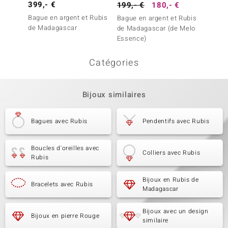
399,- €
799,-
199,- €
180,- €
Bague en argent et Rubis
Bague 
Bague en argent et Rubis
de Madagascar
du Mo
de Madagascar (de Melo
Essence)
Catégories
Bijoux similaires
Bagues avec Rubis
Pendentifs avec Rubis
Boucles d'oreilles avec
Colliers avec Rubis
Rubis
Bijoux en Rubis de
Bracelets avec Rubis
Madagascar
Bijoux avec un design
Bijoux en pierre Rouge
similaire