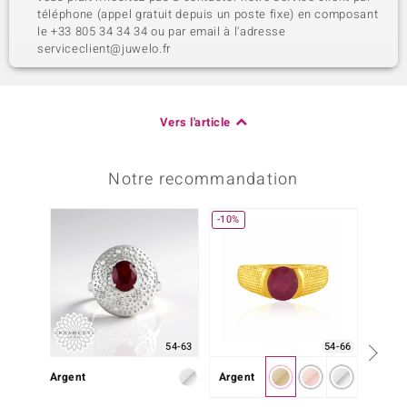
téléphone (appel gratuit depuis un poste fixe) en composant
le +33 805 34 34 34 ou par email à l'adresse
serviceclient@juwelo.fr
Vers l'article
Notre recommandation
-10%
Plus q
54-66
54-63
Argent
Argent
Or