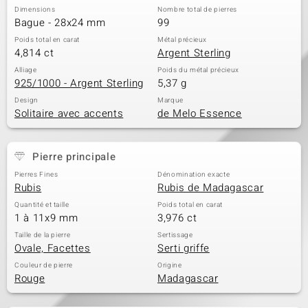
Dimensions
Nombre total de pierres
Bague - 28x24 mm
99
Poids total en carat
Métal précieux
4,814 ct
Argent Sterling
Alliage
Poids du métal précieux
925/1000 - Argent Sterling
5,37 g
Design
Marque
Solitaire avec accents
de Melo Essence
Pierre principale
Pierres Fines
Dénomination exacte
Rubis
Rubis de Madagascar
Quantité et taille
Poids total en carat
1 à 11x9 mm
3,976 ct
Taille de la pierre
Sertissage
Ovale, Facettes
Serti griffe
Couleur de pierre
Origine
Rouge
Madagascar