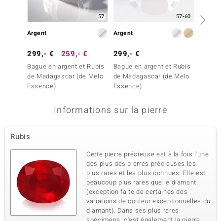
57
57-60
Arge
Argent
Argent
299,- €
259,- €
299,- €
199,-
Bague en argent et Rubis
Bague en argent et Rubis
Bague 
de Madagascar (de Melo
de Madagascar (de Melo
de Mad
Essence)
Essence)
Essenc
Informations sur la pierre
Rubis
Cette pierre précieuse est à la fois l'une
des plus des pierres précieuses les
plus rares et les plus connues. Elle est
beaucoup plus rares que le diamant
(exception faite de certaines des
variations de couleur exceptionnelles du
diamant). Dans ses plus rares
spécimens, c'est également la pierre