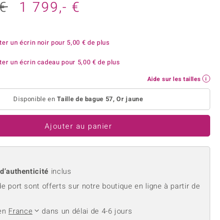
rite
Lapis Lazuli
 €
1 799,- €
reation
Nouveau
Perle
hoisir la taille de votre bague
e
Tanzanite
ter un écrin noir pour
5,00 €
de plus
ter un écrin cadeau pour
5,00 €
de plus
Aide sur les tailles
Jaune
Disponible en
Taille de bague 57, Or jaune
Ajouter au panier
 d’authenticité
inclus
de port sont offerts sur notre boutique en ligne à partir de
 en
France
dans un délai de 4-6 jours