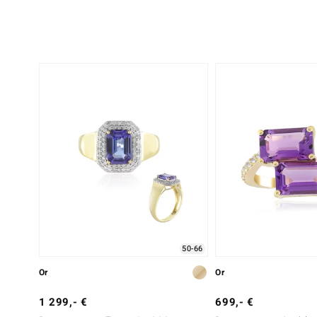
50-66
Or
Or
1 299,- €
699,- €