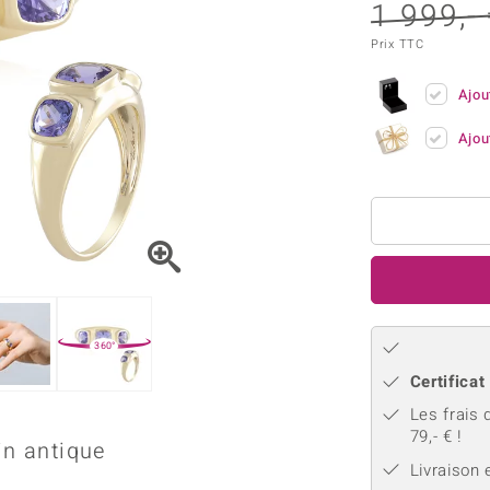
Kyanite
Labrado
1 999,-
tion
C
TPC
Onyx
Péridot
urelles
C
Prix TTC
Vitale Minerale
Sphène
Spinell
Ajou
Tourmaline
Zircon
Ajou
e
Bleu
Vert
360°
Certificat
Les frais 
79,- € !
in antique
Livraison