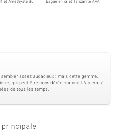
nt et Améthyste du
Bague en or et Tanzanite AAA
Bague 
Maroc
eut sembler assez audacieux ; mais cette gemme,
ierre, qui peut être considérée comme LA pierre à
isées de tous les temps.
 principale