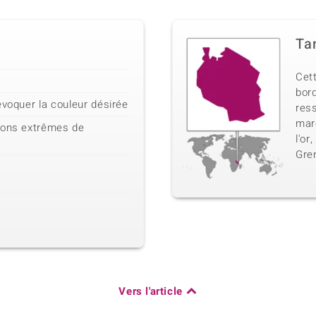
Ta
Cett
bord
évoquer la couleur désirée
res
mar
ions extrêmes de
l'or
Gre
Vers l'article