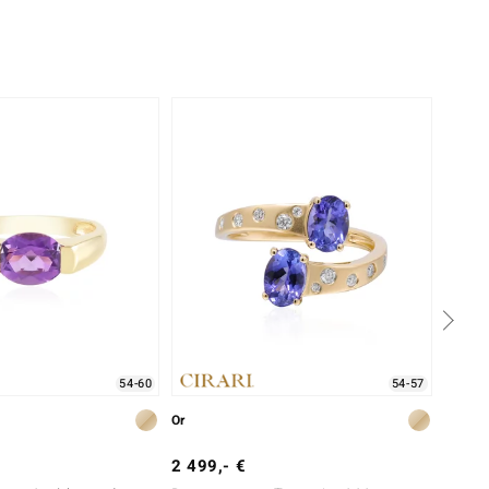
-28%
54-60
54-57
Or
Argent
2 499,- €
249,-