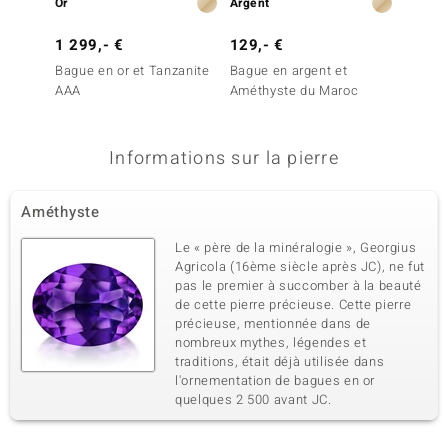
Or
Argent
Argent
4ème pierre
Dénomination exacte
1 299,- €
Quantité et taille
129,- €
149,-
Zircon
6 à 1,3 mm
Bague en or et Tanzanite
Bague en argent et
Bague 
Poids total en carat
Taille de la pierre
AAA
Améthyste du Maroc
Améthy
0,07 ct
Rond
Melo)
Sertissage
Origine
Serti griffe
Cambodge
Informations sur la pierre
5ème pierre
Améthyste
Dénomination exacte
Quantité et taille
Le « père de la minéralogie », Georgius
Zircon
1 à 1,1 mm
Agricola (16ème siècle après JC), ne fut
Poids total en carat
Taille de la pierre
pas le premier à succomber à la beauté
0,006 ct
Rond
de cette pierre précieuse. Cette pierre
précieuse, mentionnée dans de
Sertissage
Origine
Serti griffe
nombreux mythes, légendes et
Cambodge
traditions, était déjà utilisée dans
l'ornementation de bagues en or
quelques 2 500 avant JC.