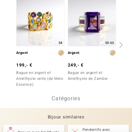
54
50-63
Argent
Argent
Argent
199,- €
249,- €
199,-
Bague en argent et
Bague en argent et
Bague 
Améthyste verte (de Melo
Améthyste de Zambie
Malach
Essence)
Catégories
Bijoux similaires
Pendentifs avec