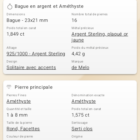
Bague en argent et Améthyste
Dimensions
Nombre total de pierres
Bague - 23x21 mm
16
Poids total en carat
Métal précieux
1,849 ct
Argent Sterling, plaqué or
jaune
Alliage
Poids du métal précieux
925/1000 - Argent Sterling
4,42 g
Design
Marque
Solitaire avec accents
de Melo
Pierre principale
Pierres Fines
Dénomination exacte
Améthyste
Améthyste
Quantité et taille
Poids total en carat
1 à 8 mm
1,575 ct
Taille de la pierre
Sertissage
Rond, Facettes
Serti clos
Couleur de pierre
Origine