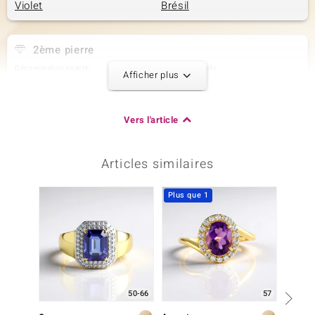
Violet
Brésil
2ème pierre
Dénomination exacte
Quantité et taille
Afficher plus
Zircon
2 à 1,8 mm
Poids total en carat
Taille de la pierre
0,09 ct
Rond
Vers l'article
Sertissage
Origine
Serti griffe
Cambodge
Articles similaires
3ème pierre
Plus que 1
Dénomination exacte
Quantité et taille
Zircon
6 à 1,5 mm
Poids total en carat
Taille de la pierre
0,108 ct
Rond
Sertissage
Origine
Serti griffe
Cambodge
50-66
57