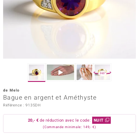
Prince Designs
Chic
d in Berlin
insell
n Vogue
360°
e in Italy
de Melo
Bague en argent et Améthyste
 Show
Référence : 9135DH
o Paraíso
20,- €
de réduction avec le code:
NUIT
Classics
(Commande minimale: 149,- €)
remonti