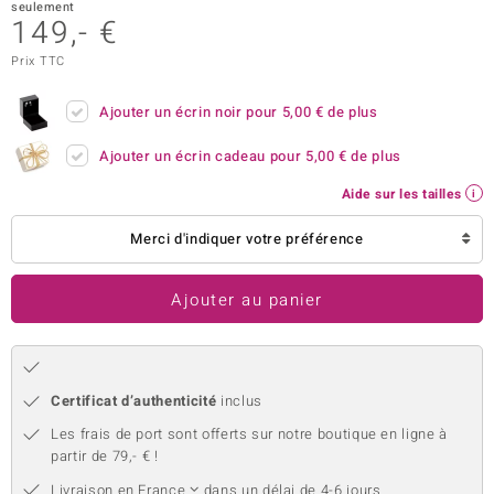
seulement
149,- €
uwelo
Prix TTC
 Gems
Ajouter un écrin noir pour
5,00 €
de plus
no Collection
Ajouter un écrin cadeau pour
5,00 €
de plus
va
Aide sur les tailles
o
Merci d'indiquer votre préférence
otenier
Ajouter au panier
Certificat d’authenticité
inclus
Les frais de port sont offerts sur notre boutique en ligne à
Minerale
partir de 79,- € !
Livraison en
France
dans un délai de 4-6 jours