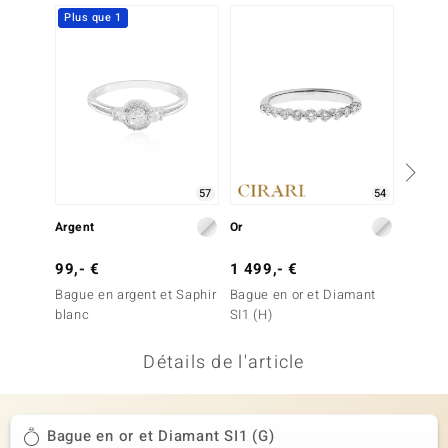
Plus que 1
-20%
uwelo
 Gems
no Collection
va
o
57
54
Argent
Or
Argent
otenier
99,- €
1 499,- €
49,- 
Bague en argent et Saphir
Bague en or et Diamant
Bague 
blanc
SI1 (H)
Détails de l'article
Minerale
Bague en or et Diamant SI1 (G)