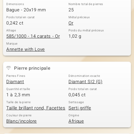
Dimensions
Nombre total de pierres
Bague - 20x19 mm
25
Poids total en carat
Métal précieux
0,242 ct
Or
Alliage
Poids du métal précieux
585/1000 - 14 carats - Or
1,02 g
Marque
Annette with Love
Pierre principale
Pierres Fines
Dénomination exacte
Diamant
Diamant SI2 (G)
Quantité et taille
Poids total en carat
1 à 2,3 mm
0,045 ct
Taille de la pierre
Sertissage
Taille brillant rond, Facettes
Serti griffe
Couleur de pierre
Origine
Blanc/incolore
Afrique