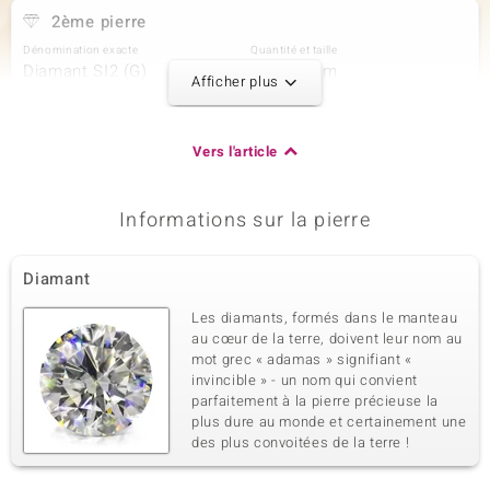
2ème pierre
Dénomination exacte
Quantité et taille
Diamant SI2 (G)
8 à 1,5 mm
Afficher plus
Poids total en carat
Taille de la pierre
0,112 ct
Taille brillant rond
Sertissage
Origine
Vers l'article
Serti griffe
Afrique
Informations sur la pierre
3ème pierre
Dénomination exacte
Quantité et taille
Diamant
Diamant SI2 (G)
16 à 1 mm
Poids total en carat
Taille de la pierre
Les diamants, formés dans le manteau
0,085 ct
Taille brillant rond
au cœur de la terre, doivent leur nom au
mot grec « adamas » signifiant «
Sertissage
Origine
Serti griffe
invincible » - un nom qui convient
Afrique
parfaitement à la pierre précieuse la
plus dure au monde et certainement une
des plus convoitées de la terre !