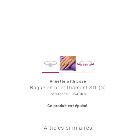
Prince Designs
Chic
d in Berlin
insell
360°
n Vogue
Annette with Love
e in Italy
Bague en or et Diamant SI1 (G)
 Show
Référence : 9543KR
Ce produit est épuisé.
o Paraíso
Classics
Articles similaires
remonti