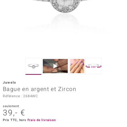
rince Designs
Chic
 in Berlin
nsell
n Vogue
360°
e in Italy
Juwelo
Bague en argent et Zircon
Show
Référence : 2684WC
 Paraíso
seulement
39,- €
Classics
Prix TTC, hors
Frais de livraison
emonti