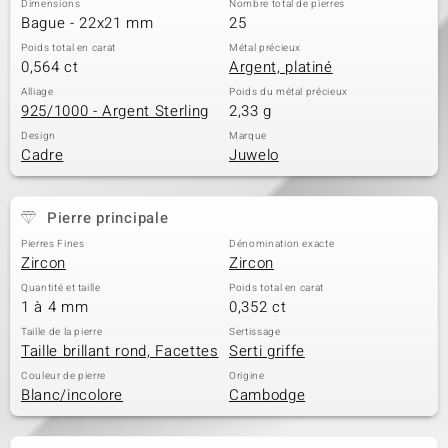
Dimensions
Nombre total de pierres
Bague - 22x21 mm
25
Poids total en carat
Métal précieux
0,564 ct
Argent, platiné
Alliage
Poids du métal précieux
925/1000 - Argent Sterling
2,33 g
Design
Marque
Cadre
Juwelo
Pierre principale
Pierres Fines
Dénomination exacte
Zircon
Zircon
Quantité et taille
Poids total en carat
1 à 4 mm
0,352 ct
Taille de la pierre
Sertissage
Taille brillant rond, Facettes
Serti griffe
Couleur de pierre
Origine
Blanc/incolore
Cambodge