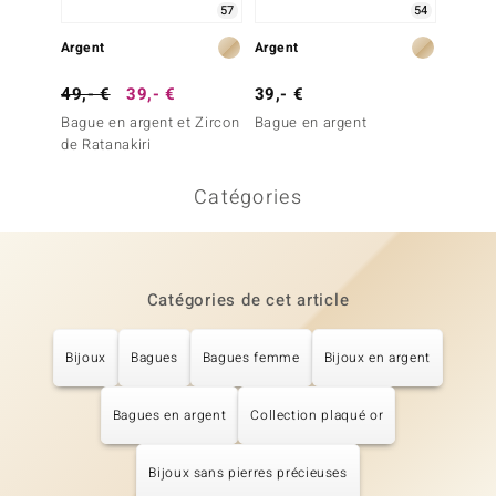
57
54
Argent
Argent
Argent
49,- €
39,- €
39,- €
39,- 
Bague en argent et Zircon
Bague en argent
Bague 
de Ratanakiri
Paraís
Catégories
Catégories de cet article
Bijoux
Bagues
Bagues femme
Bijoux en argent
Bagues en argent
Collection plaqué or
Bijoux sans pierres précieuses