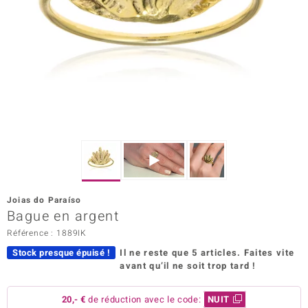
Prince Designs
Chic
d in Berlin
insell
n Vogue
e in Italy
Joias do Paraíso
Bague en argent
 Show
Référence : 1889IK
o Paraíso
Stock presque épuisé !
Il ne reste que 5 articles.
Faites vite
avant qu’il ne soit trop tard !
Classics
remonti
20,- €
de réduction avec le code:
NUIT