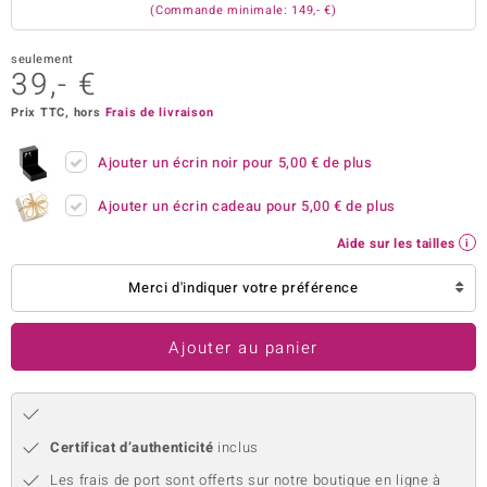
(Commande minimale: 149,- €)
uwelo
seulement
 Gems
39,- €
Prix TTC, hors
Frais de livraison
no Collection
va
Ajouter un écrin noir pour
5,00 €
de plus
Ajouter un écrin cadeau pour
5,00 €
de plus
o
Aide sur les tailles
otenier
Merci d'indiquer votre préférence
Ajouter au panier
Minerale
Certificat d’authenticité
inclus
Les frais de port sont offerts sur notre boutique en ligne à