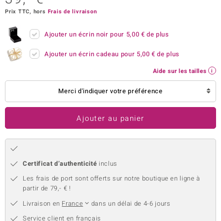
Prix TTC, hors
Frais de livraison
uwelo
 Gems
Ajouter un écrin noir pour
5,00 €
de plus
no Collection
Ajouter un écrin cadeau pour
5,00 €
de plus
Aide sur les tailles
va
Merci d'indiquer votre préférence
o
otenier
Ajouter au panier
Certificat d’authenticité
inclus
Les frais de port sont offerts sur notre boutique en ligne à
partir de 79,- € !
Minerale
Livraison en
France
dans un délai de 4-6 jours
Service client en français