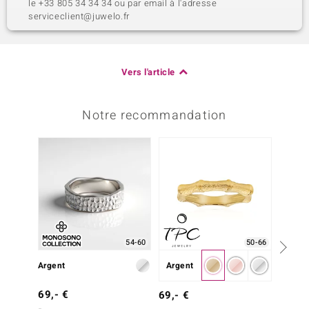
le +33 805 34 34 34 ou par email à l'adresse
serviceclient@juwelo.fr
Vers l'article
Notre recommandation
-43%
50-66
54-60
Argent
Argent
Argent
69,- €
69,- 
69,- €