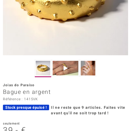
Prince Designs
Chic
d in Berlin
insell
n Vogue
e in Italy
Joias do Paraíso
Bague en argent
 Show
Référence : 1415VK
o Paraíso
Stock presque épuisé !
Il ne reste que 9 articles.
Faites vite
avant qu’il ne soit trop tard !
Classics
seulement
remonti
39,- €