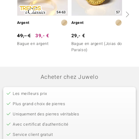
54-63
57
Argent
Argent
Argent
49,- €
39,- €
29,- €
99,- 
Bague en argent
Bague en argent (Joias do
Bague 
Paraíso)
Acheter chez Juwelo
Les meilleurs prix
Plus grand choix de pierres
Uniquement des pierres véritables
Avec certificat d’authenticité
Service client gratuit