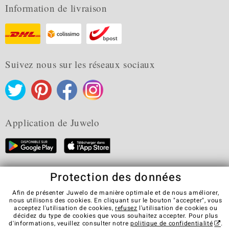
Information de livraison
Suivez nous sur les réseaux sociaux
Application de Juwelo
Protection des données
CGV
Protection des données
Cookies
Mentions légales
Contact
Révocation du contrat
Afin de présenter Juwelo de manière optimale et de nous améliorer,
nous utilisons des cookies. En cliquant sur le bouton "accepter", vous
Visit our stores in other countries:
acceptez l'utilisation de cookies,
refusez
l'utilisation de cookies ou
décidez du type de cookies que vous souhaitez accepter. Pour plus
d'informations, veuillez consulter notre
politique de confidentialité
.