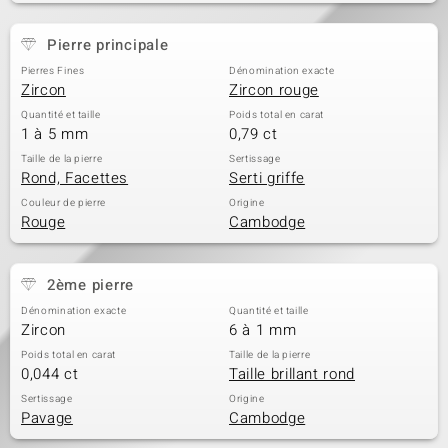
Pierre principale
Pierres Fines
Dénomination exacte
Zircon
Zircon rouge
Quantité et taille
Poids total en carat
1 à 5 mm
0,79 ct
Taille de la pierre
Sertissage
Rond, Facettes
Serti griffe
Couleur de pierre
Origine
Rouge
Cambodge
2ème pierre
Dénomination exacte
Quantité et taille
Zircon
6 à 1 mm
Poids total en carat
Taille de la pierre
0,044 ct
Taille brillant rond
Sertissage
Origine
Pavage
Cambodge