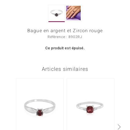
rince Designs
Bague en argent et Zircon rouge
Chic
Référence : 8902RJ
 in Berlin
Ce produit est épuisé.
nsell
n Vogue
Articles similaires
e in Italy
-20%
Show
 Paraíso
Classics
emonti