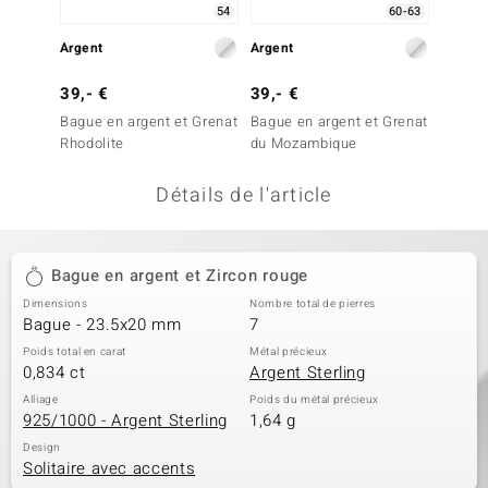
54
60-63
welo
Argent
Argent
Argent
Gems
39,- €
39,- €
49,- 
o Collection
Bague en argent et Grenat
Bague en argent et Grenat
Bague 
Rhodolite
du Mozambique
du Mo
va
Détails de l'article
tenier
Bague en argent et Zircon rouge
Dimensions
Nombre total de pierres
Bague - 23.5x20 mm
7
Poids total en carat
Métal précieux
0,834 ct
Argent Sterling
Alliage
Poids du métal précieux
925/1000 - Argent Sterling
1,64 g
inerale
Design
Solitaire avec accents